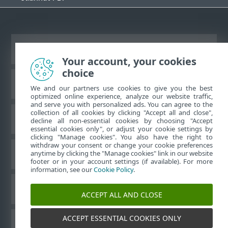
Zobraziť stránku ako na počítači
Your account, your cookies
choice
Databáza znalostí ESET
We and our partners use cookies to give you the best
optimized online experience, analyze our website traffic,
and serve you with personalized ads. You can agree to the
collection of all cookies by clicking "Accept all and close",
ESET Fórum
decline all non-essential cookies by choosing "Accept
essential cookies only", or adjust your cookie settings by
clicking "Manage cookies". You also have the right to
withdraw your consent or change your cookie preferences
Technická podpora
anytime by clicking the "Manage cookies" link in our website
footer or in your account settings (if available). For more
information, see our
Cookie Policy
.
Spravovať súbory cookie
ACCEPT ALL AND CLOSE
ACCEPT ESSENTIAL COOKIES ONLY
Používateľské príručky ESET