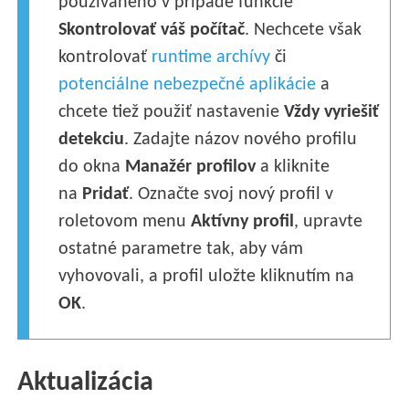
používaného v prípade funkcie
Skontrolovať váš počítač
. Nechcete však
kontrolovať
runtime archívy
či
potenciálne nebezpečné aplikácie
a
chcete tiež použiť nastavenie
Vždy vyriešiť
detekciu
. Zadajte názov nového profilu
do okna
Manažér profilov
a kliknite
na
Pridať
. Označte svoj nový profil v
roletovom menu
Aktívny profil
, upravte
ostatné parametre tak, aby vám
vyhovovali, a profil uložte kliknutím na
OK
.
Aktualizácia