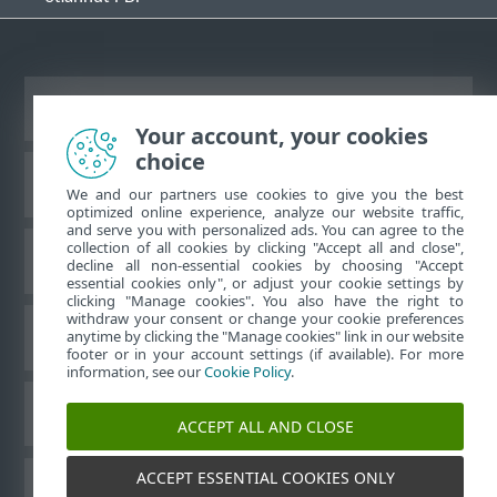
Zobraziť stránku ako na počítači
Your account, your cookies
choice
Databáza znalostí ESET
We and our partners use cookies to give you the best
optimized online experience, analyze our website traffic,
and serve you with personalized ads. You can agree to the
collection of all cookies by clicking "Accept all and close",
ESET Fórum
decline all non-essential cookies by choosing "Accept
essential cookies only", or adjust your cookie settings by
clicking "Manage cookies". You also have the right to
withdraw your consent or change your cookie preferences
Technická podpora
anytime by clicking the "Manage cookies" link in our website
footer or in your account settings (if available). For more
information, see our
Cookie Policy
.
Spravovať súbory cookie
ACCEPT ALL AND CLOSE
ACCEPT ESSENTIAL COOKIES ONLY
Používateľské príručky ESET