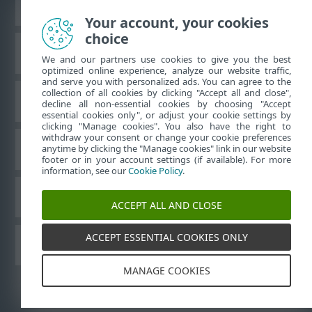
Zobraziť stránku ako na počítači
Your account, your cookies
choice
Databáza znalostí ESET
We and our partners use cookies to give you the best
optimized online experience, analyze our website traffic,
and serve you with personalized ads. You can agree to the
collection of all cookies by clicking "Accept all and close",
ESET Fórum
decline all non-essential cookies by choosing "Accept
essential cookies only", or adjust your cookie settings by
clicking "Manage cookies". You also have the right to
withdraw your consent or change your cookie preferences
Technická podpora
anytime by clicking the "Manage cookies" link in our website
footer or in your account settings (if available). For more
information, see our
Cookie Policy
.
Spravovať súbory cookie
ACCEPT ALL AND CLOSE
ACCEPT ESSENTIAL COOKIES ONLY
Používateľské príručky ESET
MANAGE COOKIES
©
1992-2026
ESET, spol. s r. o. Všetky práva vyhradené.