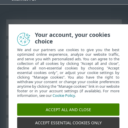
Zobraziť stránku ako na počítači
Your account, your cookies
choice
Databáza znalostí ESET
We and our partners use cookies to give you the best
optimized online experience, analyze our website traffic,
and serve you with personalized ads. You can agree to the
collection of all cookies by clicking "Accept all and close",
ESET Fórum
decline all non-essential cookies by choosing "Accept
essential cookies only", or adjust your cookie settings by
clicking "Manage cookies". You also have the right to
withdraw your consent or change your cookie preferences
Technická podpora
anytime by clicking the "Manage cookies" link in our website
footer or in your account settings (if available). For more
information, see our
Cookie Policy
.
Spravovať súbory cookie
ACCEPT ALL AND CLOSE
ACCEPT ESSENTIAL COOKIES ONLY
Používateľské príručky ESET