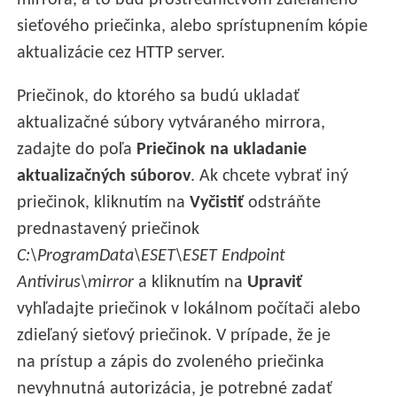
sieťového priečinka, alebo sprístupnením kópie
aktualizácie cez HTTP server.
Priečinok, do ktorého sa budú ukladať
aktualizačné súbory vytváraného mirrora,
zadajte do poľa
Priečinok na ukladanie
aktualizačných súborov
. Ak chcete vybrať iný
priečinok, kliknutím na
Vyčistiť
odstráňte
prednastavený priečinok
C:\ProgramData\ESET\ESET Endpoint
Antivirus\mirror
a kliknutím na
Upraviť
vyhľadajte priečinok v lokálnom počítači alebo
zdieľaný sieťový priečinok. V prípade, že je
na prístup a zápis do zvoleného priečinka
nevyhnutná autorizácia, je potrebné zadať