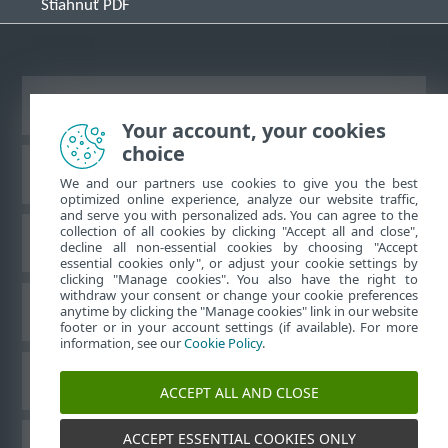
Stiahnuť PDF
Zobraziť stránku ako na počítači
Your account, your cookies
choice
Databáza znalostí ESET
We and our partners use cookies to give you the best
optimized online experience, analyze our website traffic,
and serve you with personalized ads. You can agree to the
collection of all cookies by clicking "Accept all and close",
ESET Fórum
decline all non-essential cookies by choosing "Accept
essential cookies only", or adjust your cookie settings by
clicking "Manage cookies". You also have the right to
withdraw your consent or change your cookie preferences
Technická podpora
anytime by clicking the "Manage cookies" link in our website
footer or in your account settings (if available). For more
information, see our
Cookie Policy
.
Spravovať súbory cookie
ACCEPT ALL AND CLOSE
ACCEPT ESSENTIAL COOKIES ONLY