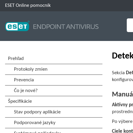
ESET Online pomocník
Detek
Sekcia
Det
konfigurov
Manuál
Aktívny pr
prostredn
Po výbere
Ciele kont