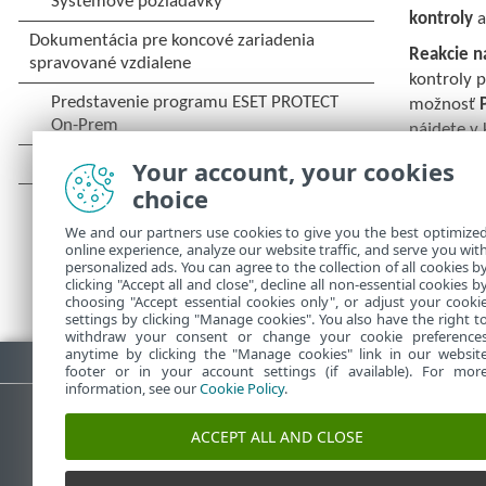
kontroly
a
Reakcie n
kontroly 
možnosť
nájdete v
Your account, your cookies
ThreatSe
Ďalšie inf
choice
We and our partners use cookies to give you the best optimize
online experience, analyze our website traffic, and serve you wit
personalized ads. You can agree to the collection of all cookies b
clicking "Accept all and close", decline all non-essential cookies b
choosing "Accept essential cookies only", or adjust your cooki
settings by clicking "Manage cookies". You also have the right t
withdraw your consent or change your cookie preference
anytime by clicking the "Manage cookies" link in our websit
Stiahnuť PDF
footer or in your account settings (if available). For mor
information, see our
Cookie Policy
.
ACCEPT ALL AND CLOSE
Databáza znalostí ESET
ESET 