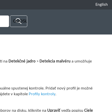
English
tí na
Detekčné jadro
>
Detekcia malvéru
a umožňuje
nuálne spustenej kontrole. Pridať nový profil je možné
nájdete v kapitole
Profily kontroly
.
borov na disku, kliknite na
Upraviť
vedľa popisu
Ciele