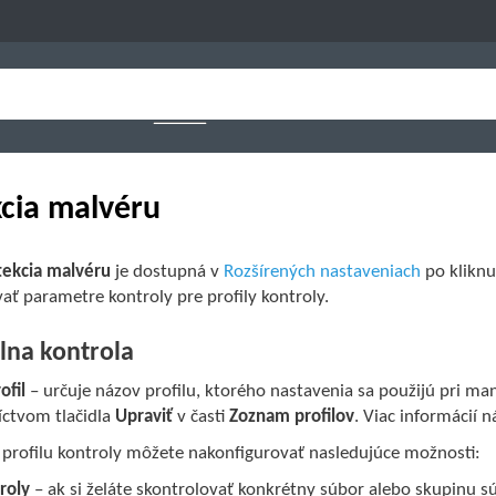
cia malvéru
ekcia malvéru
je dostupná v
Rozšírených nastaveniach
po kliknu
ať parametre kontroly pre profily kontroly.
na kontrola
ofil
– určuje názov profilu, ktorého nastavenia sa použijú pri ma
íctvom tlačidla
Upraviť
v časti
Zoznam profilov
. Viac informácií 
 profilu kontroly môžete nakonfigurovať nasledujúce možnosti:
roly
– ak si želáte skontrolovať konkrétny súbor alebo skupinu sú