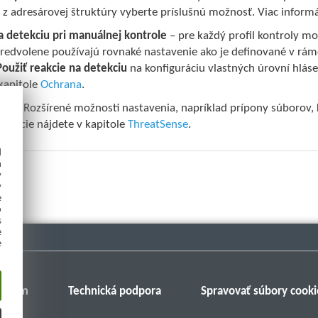
 z adresárovej štruktúry vyberte príslušnú možnosť. Viac informá
a detekciu pri manuálnej kontrole
– pre každý profil kontroly mo
predvolene používajú rovnaké nastavenie ako je definované v rám
Použiť reakcie na detekciu
na konfiguráciu vlastných úrovní hláse
 kapitole
Ochrana
.
nse
– Rozšírené možnosti nastavenia, napríklad prípony súborov, 
ormácie nájdete v kapitole
ThreatSense
.
d
h
y
y
e
o
s
e
e
Fórum
Technická podpora
Spravovať súbory cooki