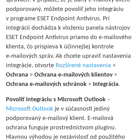
správach. V prípade, že je daný e‑mailový klient
podporovaný, môžete povoliť jeho integráciu
v programe ESET Endpoint Antivirus. Pri
integrácii dochádza k vloženiu panela nástrojov
ESET Endpoint Antivirus priamo do e‑mailového
klienta, čo prispieva k účinnejšej kontrole
e‑mailových správ. Ak chcete upraviť nastavenia
integrácie, otvorte
Rozšírené nastavenia
>
Ochrana
>
Ochrana e‑mailových klientov
>
Ochrana e‑mailových schránok
>
Integrácia
.
Povoliť integráciu s Microsoft Outlook
–
Microsoft Outlook
je v súčasnosti jediný
podporovaný e‑mailový klient. E‑mailová
ochrana funguje prostredníctvom pluginu.
Hlavnou výhodou je nezávislosť od použitého