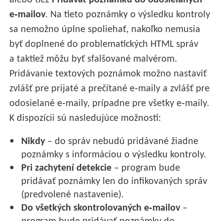
e‑mailov
. Na tieto poznámky o výsledku kontroly
sa nemožno úplne spoliehať, nakoľko nemusia
byť doplnené do problematických HTML správ
a taktiež môžu byť sfalšované malvérom.
Pridávanie textových poznámok možno nastaviť
zvlášť pre prijaté a prečítané e‑maily a zvlášť pre
odosielané e‑maily, prípadne pre všetky e‑maily.
K dispozícii sú nasledujúce možnosti:
Nikdy
– do správ nebudú pridávané žiadne
poznámky s informáciou o výsledku kontroly.
Pri zachytení detekcie
– program bude
pridávať poznámky len do infikovaných správ
(predvolené nastavenie).
Do všetkých skontrolovaných e‑mailov
–