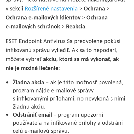
správy. Tieto nastavenia môžete nakonfigurovať
v sekcii
Rozšírené nastavenia
>
Ochrana
>
Ochrana e‑mailových klientov
>
Ochrana
e‑mailových schránok
>
Reakcia
.
ESET Endpoint Antivirus Sa predvolene pokúsi
infikovanú správu vyliečiť. Ak sa to nepodarí,
môžete vybrať
akciu, ktorá sa má vykonať, ak
nie je možné liečenie
:
Žiadna akcia
– ak je táto možnosť povolená,
program nájde e‑mailové správy
s infikovanými prílohami, no nevykoná s nimi
žiadnu akciu.
Odstrániť e­mail
– program upozorní
používateľa na infikované prílohy a odstráni
celú e-mailovú správu.