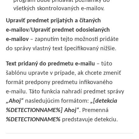
program bude pridávať poznámky do
všetkých skontrolovaných e‑mailov.
Upraviť predmet prijatých a čítaných
e‑mailov
/
Upraviť predmet odosielaných
e‑mailov
– zapnutím tejto možnosti pridáte
do správy vlastný text špecifikovaný nižšie.
Text pridaný do predmetu e‑mailu
– túto
šablónu upravte v prípade, ak chcete zmeniť
formát predpony predmetu infikovaného
e‑mailu. Táto funkcia nahradí predmet správy
„Ahoj“
nasledujúcim formátom:
„[detekcia
%DETECTIONNAME%] Ahoj“
. Premenná
%DETECTIONNAME%
predstavuje detekciu.