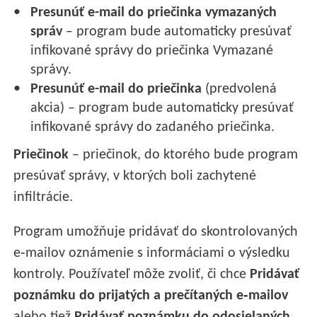
Presunúť e-mail do priečinka vymazaných
správ
– program bude automaticky presúvať
infikované správy do priečinka Vymazané
správy.
Presunúť e-mail do priečinka
(predvolená
akcia) – program bude automaticky presúvať
infikované správy do zadaného priečinka.
Priečinok
– priečinok, do ktorého bude program
presúvať správy, v ktorých boli zachytené
infiltrácie.
Program umožňuje pridávať do skontrolovaných
e‑mailov oznámenie s informáciami o výsledku
kontroly. Používateľ môže zvoliť, či chce
Pridávať
poznámku do prijatých a prečítaných e‑mailov
alebo tiež
Pridávať poznámku do odosielaných