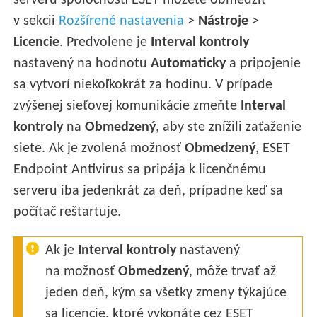
serveru spoločnosti ESET môžete obmedziť
v sekcii
Rozšírené nastavenia
>
Nástroje
>
Licencie
. Predvolene je
Interval kontroly
nastavený na hodnotu
Automaticky
a pripojenie
sa vytvorí niekoľkokrát za hodinu. V prípade
zvýšenej sieťovej komunikácie zmeňte
Interval
kontroly
na
Obmedzený
, aby ste znížili zaťaženie
siete. Ak je zvolená možnosť
Obmedzený
, ESET
Endpoint Antivirus sa pripája k licenčnému
serveru iba jedenkrát za deň, prípadne keď sa
počítač reštartuje.
Ak je
Interval kontroly
nastavený
na možnosť
Obmedzený
, môže trvať až
jeden deň, kým sa všetky zmeny týkajúce
sa licencie, ktoré vykonáte cez ESET