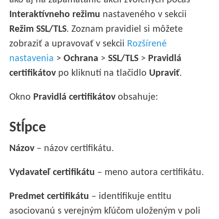
ako aj na zapamätanie akcií zvolených počas
Interaktívneho režimu
nastaveného v sekcii
Režim SSL/TLS
. Zoznam pravidiel si môžete
zobraziť a upravovať v sekcii
Rozšírené
nastavenia
>
Ochrana
>
SSL/TLS
>
Pravidlá
certifikátov
po kliknutí na tlačidlo
Upraviť
.
Okno
Pravidlá certifikátov
obsahuje:
Stĺpce
Názov
– názov certifikátu.
Vydavateľ certifikátu
– meno autora certifikátu.
Predmet certifikátu
– identifikuje entitu
asociovanú s verejným kľúčom uloženým v poli