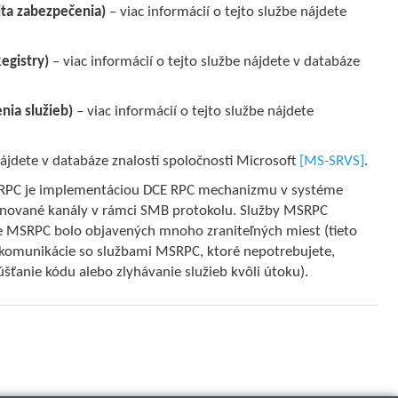
ita zabezpečenia)
– viac informácií o tejto službe nájdete
egistry)
– viac informácií o tejto službe nájdete v databáze
nia služieb)
– viac informácií o tejto službe nájdete
nájdete v databáze znalostí spoločnosti Microsoft
[MS-SRVS]
.
RPC je implementáciou DCE RPC mechanizmu v systéme
nované kanály v rámci SMB protokolu. Služby MSRPC
e MSRPC bolo objavených mnoho zraniteľných miest (tieto
ím komunikácie so službami MSRPC, ktoré nepotrebujete,
ťanie kódu alebo zlyhávanie služieb kvôli útoku).