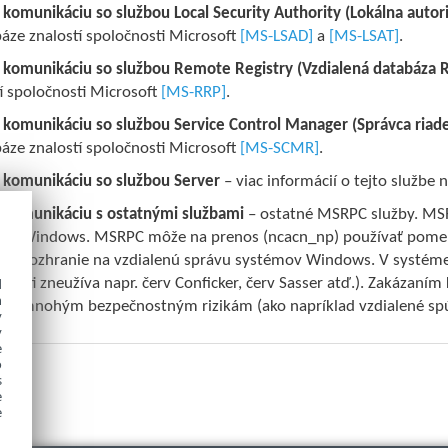
 komunikáciu so službou Local Security Authority (Lokálna autor
áze znalostí spoločnosti Microsoft
[MS-LSAD]
a
[MS-LSAT]
.
ť komunikáciu so službou Remote Registry (Vzdialená databáza R
í spoločnosti Microsoft
[MS-RRP]
.
 komunikáciu so službou Service Control Manager (Správca riade
áze znalostí spoločnosti Microsoft
[MS-SCMR]
.
ť komunikáciu so službou Server
– viac informácií o tejto službe 
ť komunikáciu s ostatnými službami
– ostatné MSRPC služby. MS
oft Windows. MSRPC môže na prenos (ncacn_np) používať pome
ujú rozhranie na vzdialenú správu systémov Windows. V systém
ľnosti zneužíva napr. červ Conficker, červ Sasser atď.). Zakázan
d
h
ete mnohým bezpečnostným rizikám (ako napríklad vzdialené spúš
y
y
e
o
s
e
e