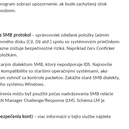
rogram zobrazí upozornenie, ak bude zachytený útok
pôsobom.
ez SMB protokol
– správcovské zdieľané položky (admin
pevného disku (
C$
,
D$
atď.) spolu so systémovým priečinkom
zne znižuje bezpečnostné riziká. Napríklad červ Conficker
položkám.
starým dialektom SMB, ktorý nepodporuje IDS. Najnovšie
kompatibilite so staršími operačnými systémami, ako
m vyhnúť sa kontrole packetov. Zakážte staré SMB dialekty,
čného systému Windows.
írenia môžu byť použité počas nadväzovania SMB relácie
 LAN Manager Challenge/Response (LM). Schéma LM je
bezpečenia kont)
– viac informácií o tejto službe nájdete