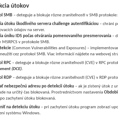
kcia útokov
ol SMB
– deteguje a blokuje rôzne zraniteľnosti v SMB protokole:
ia útoku škodlivého servera challenge autentifikáciou
– chráni p
ovacích údajov na server.
ia úniku IDS počas otvárania pomenovaného presmerovania
– d
v MSRPCS v protokole SMB.
tekcie
(Common Vulnerabilities and Exposures) – implementovan
zneužití cez protokol SMB. Viac informácií nájdete na webovej st
ol RPC
– deteguje a blokuje rôzne zraniteľnosti (CVE) v RPC proto
nment (DCE)
.
ol RDP
– deteguje a blokuje rôzne zraniteľnosti (CVE) v RDP protok
ať nebezpečnú adresu po detekcii útoku
– ak je zistený útok z ur
bude na určitý čas blokovaná. Prostredníctvom nastavenia
Obdobie
 po zachytení útoku blokovaná.
niť na detekciu útoku
– pri zachytení útoku program zobrazí up
ní systému Windows.