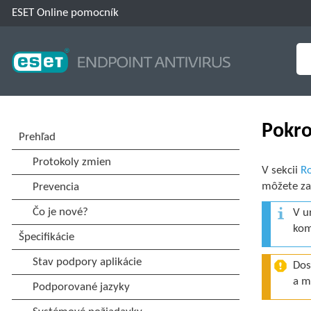
ESET Online pomocník
Pokro
V sekcii
Ro
môžete za
V u
kom
Dos
a m