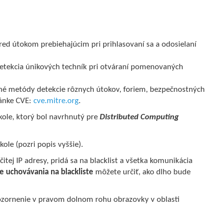
red útokom prebiehajúcim pri prihlasovaní sa a odosielaní
etekcia únikových techník pri otváraní pomenovaných
é metódy detekcie rôznych útokov, foriem, bezpečnostných
ránke CVE:
cve.mitre.org
.
kole, ktorý bol navrhnutý pre
Distributed Computing
ole (pozri popis vyššie).
čitej IP adresy, pridá sa na blacklist a všetka komunikácia
 uchovávania na blackliste
môžete určiť, ako dlho bude
ozornenie v pravom dolnom rohu obrazovky v oblasti