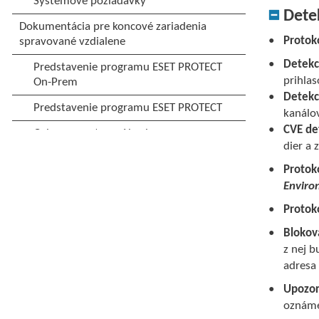
Dete
Protok
Detekc
prihlas
Detekc
kanálo
CVE de
dier a 
Protok
Enviro
Protok
Blokov
z nej 
adresa
Upozor
oznáme