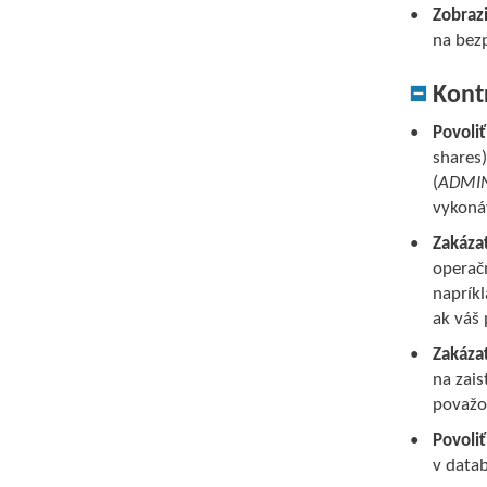
Zobraz
na bez
Kont
Povoli
shares)
(
ADMI
vykonáv
Zakáza
operač
naprík
ak váš
Zakáza
na zai
považo
Povoli
v datab