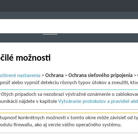
čilé možnosti
zšírené nastavenia
>
Ochrana
>
Ochrana sieťového pripojenia
>
pnúť alebo vypnúť detekciu rôznych typov útokov a zneužití, kto
rčitých prípadoch sa nezobrazí výstražné oznámenie o zablokova
unikácií nájdete v kapitole
Vytváranie protokolov a pravidiel al
tupnosť konkrétnych možností v tomto okne môže závisieť od t
odulu firewallu, ako aj verzie vášho operačného systému.