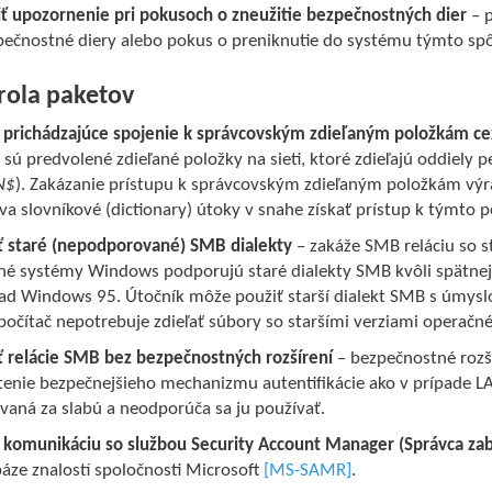
iť upozornenie pri pokusoch o zneužitie bezpečnostných dier
– p
pečnostné diery alebo pokus o preniknutie do systému týmto s
rola paketov
ť prichádzajúce spojenie k správcovským zdieľaným položkám c
 sú predvolené zdieľané položky na sieti, ktoré zdieľajú oddiely 
N$
). Zakázanie prístupu k správcovským zdieľaným položkám výra
a slovníkové (dictionary) útoky v snahe získať prístup k týmto 
ť staré (nepodporované) SMB dialekty
– zakáže SMB reláciu so 
né systémy Windows podporujú staré dialekty SMB kvôli spätnej 
lad Windows 95. Útočník môže použiť starší dialekt SMB s úmyslo
 počítač nepotrebuje zdieľať súbory so staršími verziami opera
ť relácie SMB bez bezpečnostných rozšírení
– bezpečnostné rozš
stenie bezpečnejšieho mechanizmu autentifikácie ako v prípade
vaná za slabú a neodporúča sa ju používať.
ť komunikáciu so službou Security Account Manager (Správca za
áze znalostí spoločnosti Microsoft
[MS-SAMR]
.