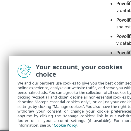
Povoliť
v datab
Povoli
znalost
Povoliť
v datab
Povoli
Povoli
Your account, your cookies
Micros
choice
poskyt
zranite
We and our partners use cookies to give you the best optimize
online experience, analyze our website traffic, and serve you wit
predíd
personalized ads. You can agree to the collection of all cookies b
clicking "Accept all and close", decline all non-essential cookies b
choosing "Accept essential cookies only", or adjust your cooki
settings by clicking "Manage cookies". You also have the right t
withdraw your consent or change your cookie preference
anytime by clicking the "Manage cookies" link in our websit
footer or in your account settings (if available). For mor
information, see our
Cookie Policy
.