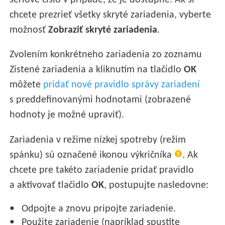
sériové číslo v prípade, že je dostupné. Ak si
chcete prezrieť všetky skryté zariadenia, vyberte
možnosť
Zobraziť skryté zariadenia
.
Zvolením konkrétneho zariadenia zo zoznamu
Zistené zariadenia a kliknutím na tlačidlo
OK
môžete
pridať nové pravidlo správy zariadení
s preddefinovanými hodnotami (zobrazené
hodnoty je možné upraviť).
Zariadenia v režime nízkej spotreby (režim
spánku) sú označené ikonou výkričníka
. Ak
chcete pre takéto zariadenie pridať pravidlo
a aktivovať tlačidlo
OK
, postupujte nasledovne:
Odpojte a znovu pripojte zariadenie.
Použite zariadenie (napríklad spustite