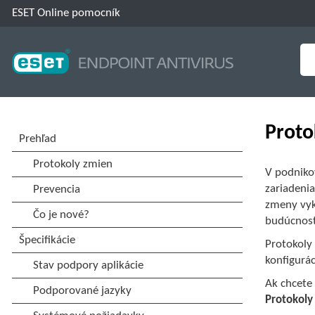
ESET Online pomocník
Proto
V podniko
zariadeni
zmeny vyk
budúcnost
Protokoly
konfigurác
Ak chcete
Protokoly