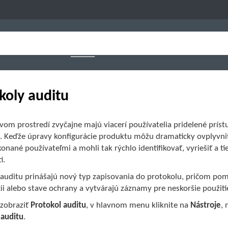
koly auditu
vom prostredí zvyčajne majú viacerí používatelia pridelené prís
a. Keďže úpravy konfigurácie produktu môžu dramaticky ovplyvniť
onané používateľmi a mohli tak rýchlo identifikovať, vyriešiť 
i.
 auditu prinášajú nový typ zapisovania do protokolu, pričom pom
ii alebo stave ochrany a vytvárajú záznamy pre neskoršie použiti
 zobraziť
Protokol auditu
, v hlavnom menu kliknite na
Nástroje
, 
 auditu
.