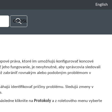
English
tupové práva, ktoré im umožňujú konfigurovať koncové
 jeho fungovanie, je nevyhnutné, aby správcovia sledovali
a tiež zabrániť rovnakým alebo podobným problémom v
áhajú identifikovať príčiny problému. Sledujú zmeny v
e.
následne kliknite na
Protokoly
a z roletového menu vyberte