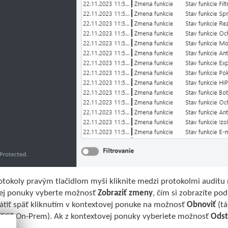
otokoly pravým tlačidlom myši kliknite medzi protokolmi audit
ej ponuky vyberte možnosť
Zobraziť zmeny
, čím si zobrazíte p
átiť späť kliknutím v kontextovej ponuke na možnosť
Obnoviť
(tá
ECT On-Prem). Ak z kontextovej ponuky vyberiete možnosť
Odst