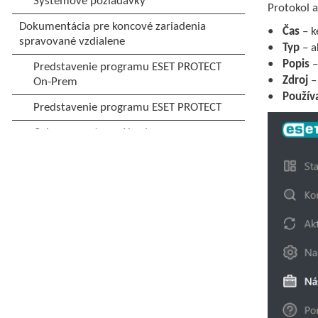
Protokol 
Čas
– k
Typ
– a
Popis
–
Zdroj
–
Použív