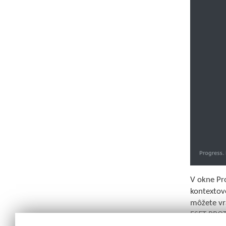
V okne Pr
kontextov
môžete vr
ESET PROT