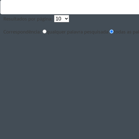
Resultados por página:
Correspondência:
qualquer palavra pesquisada
todas as pa