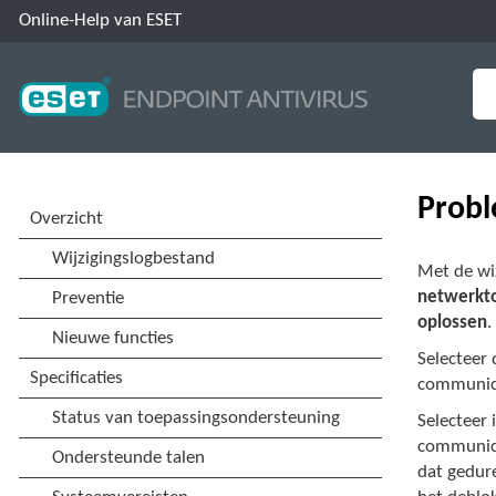
Online-Help van ESET
Probl
Met de wi
netwerkt
oplossen
.
Selecteer 
communica
Selecteer
communicat
dat gedure