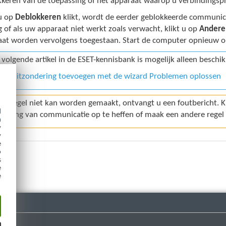
kkeren van de toepassing of het apparaat waarop u verbindings
u op
Deblokkeren
klikt, wordt de eerder geblokkeerde communica
 of als uw apparaat niet werkt zoals verwacht, klikt u op
Andere
aat worden vervolgens toegestaan. Start de computer opnieuw op 
 volgende artikel in de ESET-kennisbank is mogelijk alleen beschik
Een uitzondering toevoegen met de wizard Problemen oplossen
 de regel niet kan worden gemaakt, ontvangt u een foutbericht. K
d
kkering van communicatie op te heffen of maak een andere regel 
h
y
y
e
o
s
e
e