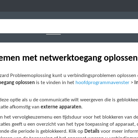
emen met netwerktoegang oplossen
zard Probleemoplossing kunt u verbindingsproblemen oplossen d
oegang oplossen
is te vinden in het
hoofdprogrammavenster
>
I
deze optie als u de communicatie wilt weergeven die is geblokke
tie afkomstig van
externe apparaten
.
 in het vervolgkeuzemenu een tijdsduur voor het blokkeren van d
ies geeft u een overzicht van het type toepassing of apparaat, 
nde die periode is geblokkeerd. Klik op
Details
voor meer informa