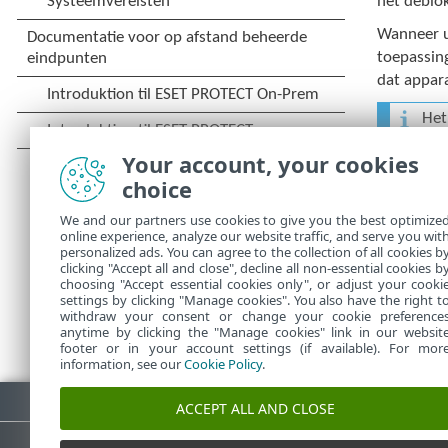
het deblo
Wanneer 
toepassing
dat appar
Het
Your account, your cookies
choice
Als
We and our partners use cookies to give you the best optimize
blo
online experience, analyze our website traffic, and serve you wit
personalized ads. You can agree to the collection of all cookies b
clicking "Accept all and close", decline all non-essential cookies b
choosing "Accept essential cookies only", or adjust your cooki
settings by clicking "Manage cookies". You also have the right t
withdraw your consent or change your cookie preference
anytime by clicking the "Manage cookies" link in our websit
footer or in your account settings (if available). For mor
information, see our
Cookie Policy
.
Pdf downloaden
ACCEPT ALL AND CLOSE