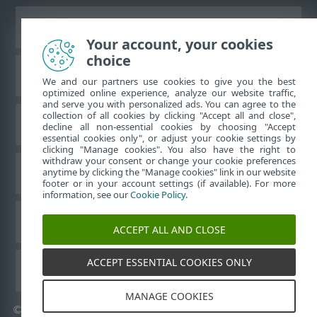
Bureaubladwebsite weergeven
Your account, your cookies
choice
ESET Kennisbank
We and our partners use cookies to give you the best
optimized online experience, analyze our website traffic,
and serve you with personalized ads. You can agree to the
collection of all cookies by clicking "Accept all and close",
ESET-forum
decline all non-essential cookies by choosing "Accept
essential cookies only", or adjust your cookie settings by
clicking "Manage cookies". You also have the right to
withdraw your consent or change your cookie preferences
Regionale ondersteuning
anytime by clicking the "Manage cookies" link in our website
footer or in your account settings (if available). For more
information, see our
Cookie Policy
.
Cookies beheren
ACCEPT ALL AND CLOSE
ACCEPT ESSENTIAL COOKIES ONLY
ESET-gebruikershandleidingen
MANAGE COOKIES
©
1992-2026
ESET, spol. s r.o. - Alle rechten voorbehouden.