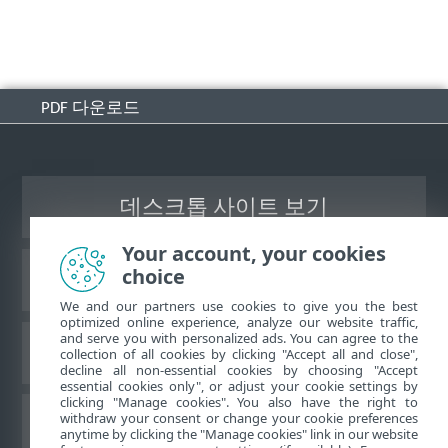
PDF 다운로드
데스크톱 사이트 보기
Your account, your cookies
choice
ESET 지식 베이스
We and our partners use cookies to give you the best
optimized online experience, analyze our website traffic,
and serve you with personalized ads. You can agree to the
ESET 포럼
collection of all cookies by clicking "Accept all and close",
decline all non-essential cookies by choosing "Accept
essential cookies only", or adjust your cookie settings by
clicking "Manage cookies". You also have the right to
withdraw your consent or change your cookie preferences
국가별 지원
anytime by clicking the "Manage cookies" link in our website