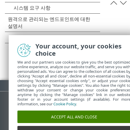
Your account, your cookies
choice
We and our partners use cookies to give you the best optimize
online experience, analyze our website traffic, and serve you wit
personalized ads. You can agree to the collection of all cookies b
clicking "Accept all and close", decline all non-essential cookies b
choosing "Accept essential cookies only", or adjust your cooki
PDF 다운로드
settings by clicking "Manage cookies". You also have the right t
withdraw your consent or change your cookie preference
anytime by clicking the "Manage cookies" link in our websit
footer or in your account settings (if available). For mor
information, see our
Cookie Policy
.
ESET 지식 베이스
ACCEPT ALL AND CLOSE