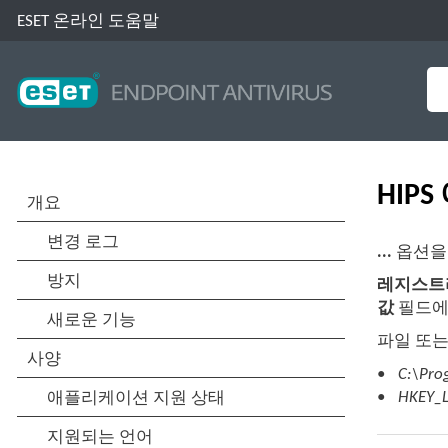
ESET 온라인 도움말
HIP
...
옵션을
레지스트
값
필드에
파일 또는
C:\Prog
HKEY_L