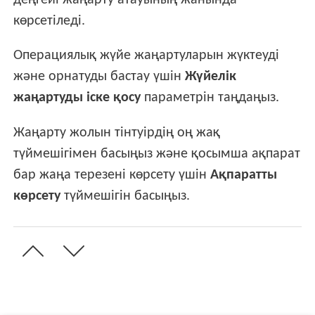
деңгейі жаңарту атауының жанында
көрсетіледі.
Операциялық жүйе жаңартуларын жүктеуді
және орнатуды бастау үшін
Жүйелік
жаңартуды іске қосу
параметрін таңдаңыз.
Жаңарту жолын тінтуірдің оң жақ
түймешігімен басыңыз және қосымша ақпарат
бар жаңа терезені көрсету үшін
Ақпаратты
көрсету
түймешігін басыңыз.