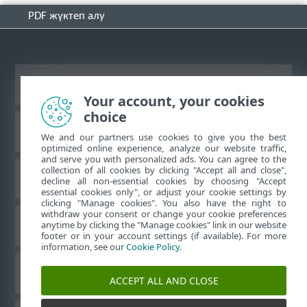
PDF жүктеп алу
Жұмыс үстеліндегі сайтты қарау
Your account, your cookies
choice
ESET білім қоры
We and our partners use cookies to give you the best
optimized online experience, analyze our website traffic,
and serve you with personalized ads. You can agree to the
collection of all cookies by clicking "Accept all and close",
ESET форумы
decline all non-essential cookies by choosing "Accept
essential cookies only", or adjust your cookie settings by
clicking "Manage cookies". You also have the right to
withdraw your consent or change your cookie preferences
Аймақтық қолдау
anytime by clicking the "Manage cookies" link in our website
footer or in your account settings (if available). For more
information, see our
Cookie Policy
.
Cookie файлдарын басқару
ACCEPT ALL AND CLOSE