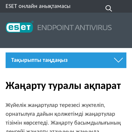
ESET онлайн анықтамасы
Тақырыпты таңдаңыз
Жаңарту туралы ақпарат
Жүйелік жаңартулар терезесі жүктеліп,
орнатылуға дайын қолжетімді жаңартулар
тізімін көрсетеді. Жаңарту басымдылығының