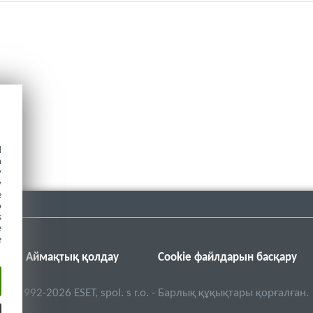
d
h
y
y
e
o
s
e
e
Аймақтық қолдау
Cookie файлдарын басқару
©
1992-2026
ESET, spol. s r.o. - Барлық құқықтары қорғалған.