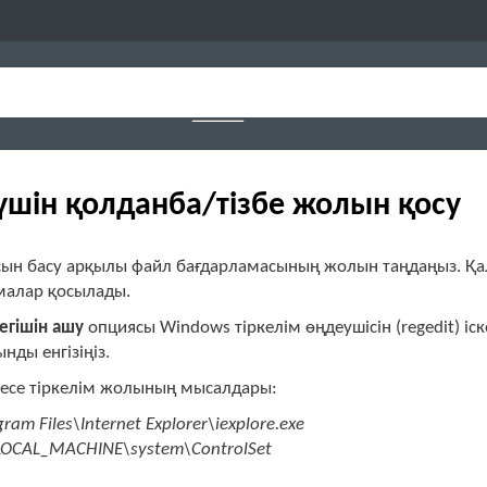
үшін қолданба/тізбе жолын қосу
ын басу арқылы файл бағдарламасының жолын таңдаңыз. Қал
малар қосылады.
егішін ашу
опциясы Windows тіркелім өңдеушісін (regedit) іс
нды енгізіңіз.
есе тіркелім жолының мысалдары:
ram Files\Internet Explorer\iexplore.exe
OCAL_MACHINE\system\ControlSet