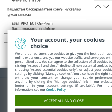
Your account, your cookies
choice
We and our partners use cookies to give you the best optimize
online experience, analyze our website traffic, and serve you wit
personalized ads. You can agree to the collection of all cookies b
clicking "Accept all and close", decline all non-essential cookies b
choosing "Accept essential cookies only", or adjust your cooki
PDF жүктеп алу
settings by clicking "Manage cookies". You also have the right t
withdraw your consent or change your cookie preference
anytime by clicking the "Manage cookies" link in our websit
footer or in your account settings (if available). For mor
information, see our
Cookie Policy
.
ESET білім қоры
ESET форумы
ACCEPT ALL AND CLOSE