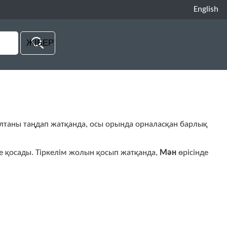
English
таны таңдап жатқанда, осы орында орналасқан барлық
ке қосады. Тіркелім жолын қосып жатқанда,
Мән
өрісінде