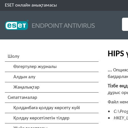
ESET онлайн анықтамасы
HIPS 
...
Опцияс
бағдарла
Тізбе өңд
дұрыс оры
Файл нем
C:\Prog
HKEY_L