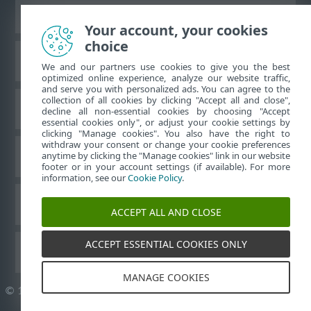
Жұмыс үстеліндегі сайтты қарау
Your account, your cookies
choice
ESET білім қоры
We and our partners use cookies to give you the best
optimized online experience, analyze our website traffic,
and serve you with personalized ads. You can agree to the
collection of all cookies by clicking "Accept all and close",
ESET форумы
decline all non-essential cookies by choosing "Accept
essential cookies only", or adjust your cookie settings by
clicking "Manage cookies". You also have the right to
withdraw your consent or change your cookie preferences
Аймақтық қолдау
anytime by clicking the "Manage cookies" link in our website
footer or in your account settings (if available). For more
information, see our
Cookie Policy
.
Cookie файлдарын басқару
ACCEPT ALL AND CLOSE
ACCEPT ESSENTIAL COOKIES ONLY
ESET пайдаланушы нұсқаулықтары
MANAGE COOKIES
©
1992-2026
ESET, spol. s r.o. - Барлық құқықтары қорғалған.