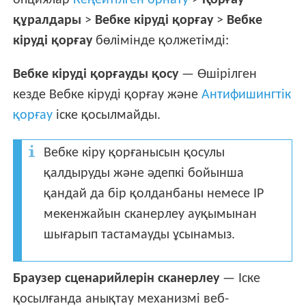
опциялар
Кеңейтілген орнату
>
Қорғау
құралдары
>
Вебке кіруді қорғау
>
Вебке
кіруді қорғау
бөлімінде қолжетімді:
Вебке кіруді қорғауды қосу
— Өшірілген
кезде Вебке кіруді қорғау және
Антифишингтік
қорғау
іске қосылмайды.
Вебке кіру қорғанысын қосулы
қалдыруды және әдепкі бойынша
қандай да бір қолданбаны немесе IP
мекенжайын сканерлеу ауқымынан
шығарып тастамауды ұсынамыз.
Браузер сценарийлерін сканерлеу
— Іске
қосылғанда анықтау механизмі веб-