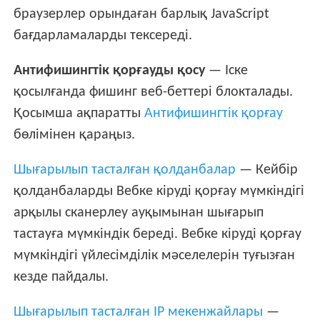
браузерлер орындаған барлық JavaScript
бағдарламаларды тексереді.
Антифишингтік қорғауды қосу
— Іске
қосылғанда фишинг веб-беттері блокталады.
Қосымша ақпаратты
Антифишингтік қорғау
бөлімінен қараңыз.
Шығарылып тасталған қолданбалар
— Кейбір
қолданбаларды Вебке кіруді қорғау мүмкіндігі
арқылы сканерлеу ауқымынан шығарып
тастауға мүмкіндік береді. Вебке кіруді қорғау
мүмкіндігі үйлесімділік мәселелерін туғызған
кезде пайдалы.
Шығарылып тасталған IP мекенжайлары
—