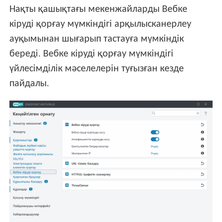
Нақты қашықтағы мекенжайларды Вебке
кіруді қорғау мүмкіндігі арқылысканерлеу
ауқымынан шығарып тастауға мүмкіндік
береді. Вебке кіруді қорғау мүмкіндігі
үйлесімділік мәселелерін туғызған кезде
пайдалы.