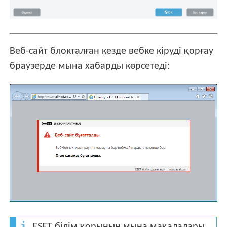
Веб-сайт блокталған кезде вебке кіруді қорғау
браузерде мына хабарды көрсетеді:
ESET білім қорының мына мақалалары