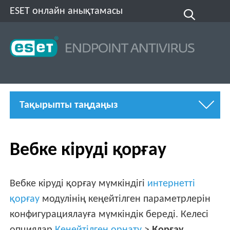
ESET онлайн анықтамасы
Тақырыпты таңдаңыз
Вебке кіруді қорғау
Вебке кіруді қорғау мүмкіндігі
интернетті
қорғау
модулінің кеңейтілген параметрлерін
конфигурациялауға мүмкіндік береді. Келесі