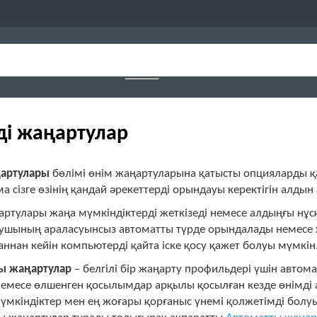
ді жаңартулар
артулары
бөлімі өнім жаңартуларына қатысты опцияларды қ
а сізге өзінің қандай әрекеттерді орындауы керектігін алдын
ртулары жаңа мүмкіндіктерді жеткізеді немесе алдыңғы нұсқ
ушының араласуынсыз автоматты түрде орындалады немесе 
ннан кейін компьютерді қайта іске қосу қажет болуы мүмкін
ы жаңартулар
– белгілі бір жаңарту профильдері үшін автом
немесе өлшенген қосылымдар арқылы қосылған кезде өнімді 
мкіндіктер мен ең жоғары қорғаныс үнемі қолжетімді болуы 