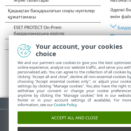
Автоматт
Әдепкі б
өнім файл
Бағда
Ең 
Your account, your cookies
сер
choice
түр
We and our partners use cookies to give you the best optimize
online experience, analyze our website traffic, and serve you wit
personalized ads. You can agree to the collection of all cookies b
clicking "Accept all and close", decline all non-essential cookies b
choosing "Accept essential cookies only", or adjust your cooki
settings by clicking "Manage cookies". You also have the right t
withdraw your consent or change your cookie preference
anytime by clicking the "Manage cookies" link in our websit
footer or in your account settings (if available). For mor
PDF жүктеп алу
information, see our
Cookie Policy
.
ACCEPT ALL AND CLOSE
ESET білім қоры
ESET форумы