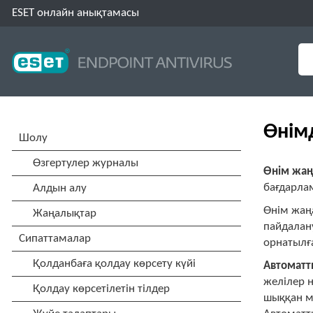
ESET онлайн анықтамасы
Өнім
Өнім жаң
бағдарлам
Өнім жаңа
пайдалан
орнатылға
Автоматт
желілер 
шыққан мү