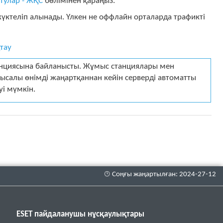
тулар - ЖҚС
бөлімінен қараңыз.
үктеліп алынады. Үлкен не оффлайн орталарда трафикті
тау
анциясына байланысты. Жұмыс станциялары мен
салы өнімді жаңартқаннан кейін серверді автоматты
уі мүмкін.
ESET пайдаланушы нұсқаулықтары