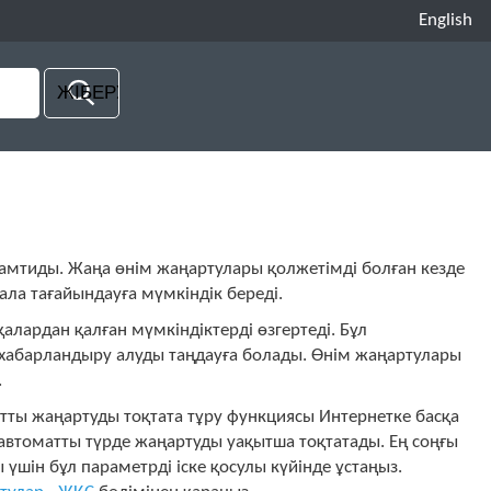
English
амтиды. Жаңа өнім жаңартулары қолжетімді болған кезде
 ала тағайындауға мүмкіндік береді.
алардан қалған мүмкіндіктерді өзгертеді. Бұл
хабарландыру алуды таңдауға болады. Өнім жаңартулары
.
атты жаңартуды тоқтата тұру функциясы Интернетке басқа
автоматты түрде жаңартуды уақытша тоқтатады. Ең соңғы
үшін бұл параметрді іске қосулы күйінде ұстаңыз.