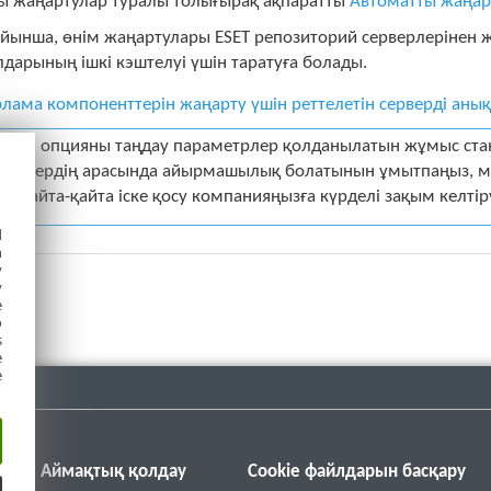
ы жаңартулар туралы толығырақ ақпаратты
Автоматты жаңар
ойынша, өнім жаңартулары ESET репозиторий серверлерінен ж
дарының ішкі кэштелуі үшін таратуға болады.
рлама компоненттерін жаңарту үшін реттелетін серверді анық
тиісті опцияны таңдау параметрлер қолданылатын жұмыс ст
верлердің арасында айырмашылық болатынын ұмытпаңыз, мы
де қайта-қайта іске қосу компанияңызға күрделі зақым келтір
d
h
y
y
e
o
s
e
e
Аймақтық қолдау
Cookie файлдарын басқару