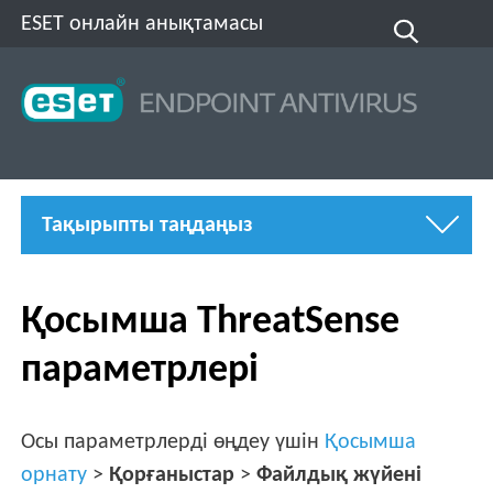
ESET онлайн анықтамасы
Тақырыпты таңдаңыз
Қосымша ThreatSense
параметрлері
Осы параметрлерді өңдеу үшін
Қосымша
орнату
>
Қорғаныстар
>
Файлдық жүйені