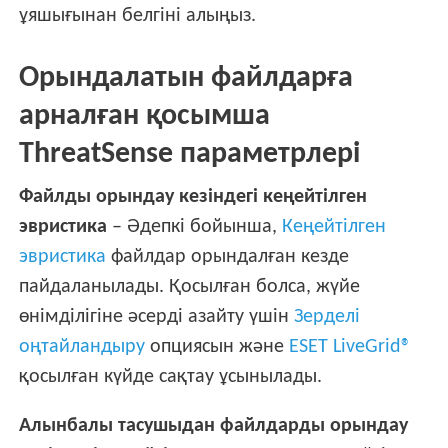
ұяшығынан белгіні алыңыз.
Орындалатын файлдарға
арналған қосымша
ThreatSense параметрлері
Файлды орындау кезіндегі кеңейтілген
эвристика
– Әдепкі бойынша,
Кеңейтілген
эвристика
файлдар орындалған кезде
пайдаланылады. Қосылған болса, жүйе
өнімділігіне әсерді азайту үшін
Зерделі
оңтайландыру
опциясын және
ESET LiveGrid®
қосылған күйде сақтау ұсынылады.
Алынбалы тасушыдан файлдарды орындау