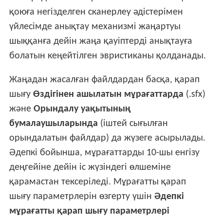
қоюға негізделген сканерлеу әдістерімен
үйлесімде анықтау механизмі жаңартуы
шыққанға дейін жаңа қауіптерді анықтауға
болатын кеңейтілген эвристиканы қолданады.
Жаңадан жасалған файлдардан басқа, қарап
шығу
Өздігінен ашылатын мұрағаттарда
(.sfx)
және
Орындалу уақытының
бумалаушыларында
(іштей сығылған
орындалатын файлдар) да жүзеге асырылады.
Әдепкі бойынша, мұрағаттарды 10-шы енгізу
деңгейіне дейін іс жүзіндегі өлшеміне
қарамастан тексеріледі. Мұрағатты қарап
шығу параметрлерін өзгерту үшін
Әдепкі
мұрағатты қарап шығу параметрлері