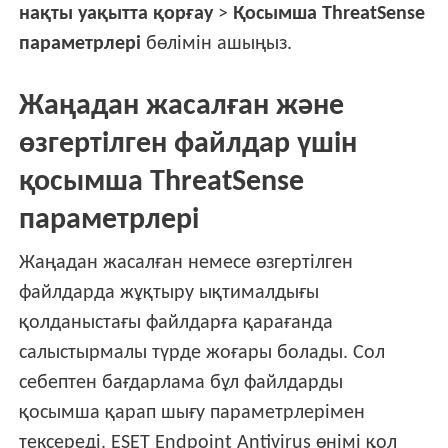
нақты уақытта қорғау
>
Қосымша ThreatSense
параметрлері
бөлімін ашыңыз.
Жаңадан жасалған және
өзгертілген файлдар үшін
қосымша ThreatSense
параметрлері
Жаңадан жасалған немесе өзгертілген
файлдарда жұқтыру ықтималдығы
қолданыстағы файлдарға қарағанда
салыстырмалы түрде жоғары болады. Сол
себептен бағдарлама бұл файлдарды
қосымша қарап шығу параметрлерімен
тексереді. ESET Endpoint Antivirus өнімі қол