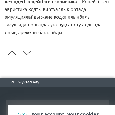
кезіндегі кеңейтілген эвристика
– Кеңейтілген
эвристика кодты виртуалдық ортада
эмуляциялайды және кодқа алынбалы
тасушыдан орындалуға рұқсат ету алдында
оның әрекетін бағалайды.
PDF жүктеп алу
Жұмыс үстеліндегі сайтты қарау
Your account, your cookies