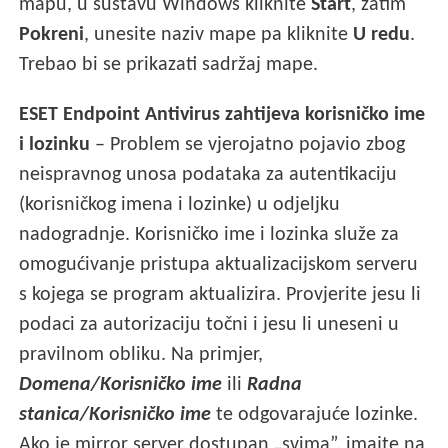
mapu, u sustavu Windows kliknite
Start
, zatim
Pokreni
, unesite naziv mape pa kliknite
U redu
.
Trebao bi se prikazati sadržaj mape.
ESET Endpoint Antivirus zahtijeva korisničko ime
i lozinku
– Problem se vjerojatno pojavio zbog
neispravnog unosa podataka za autentikaciju
(korisničkog imena i lozinke) u odjeljku
nadogradnje. Korisničko ime i lozinka služe za
omogućivanje pristupa aktualizacijskom serveru
s kojega se program aktualizira. Provjerite jesu li
podaci za autorizaciju točni i jesu li uneseni u
pravilnom obliku. Na primjer,
Domena/Korisničko ime
ili
Radna
stanica/Korisničko ime
te odgovarajuće lozinke.
Ako je mirror server dostupan „svima”, imajte na