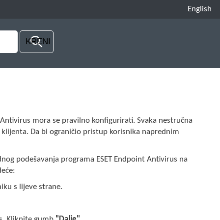
English
ntivirus mora se pravilno konfigurirati. Svaka nestručna
 klijenta. Da bi ograničio pristup korisnika naprednim
rednog podešavanja programa ESET Endpoint Antivirus na
deće:
ku s lijeve strane.
is. Kliknite gumb
"Dalje"
.