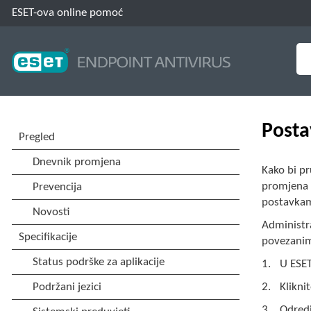
ESET-ova online pomoć
Posta
Kako bi p
promjena i
postavkam
Administr
povezanim 
U ESE
Klikni
Odredi