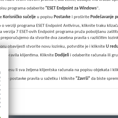
pisu programa odaberite
"ESET Endpoint za Windows
".
te
Korisničko sučelje
u popisu
Postavke
i proširite
Podešavanje p
 o verziji programa ESET Endpoint Antivirus, kliknite traku klizača
 verzija 7 ESET-ovih Endpoint programa pruža poboljšanu zaštitu.
 preporučujemo da stvorite dva zasebna pravila s različitim lozin
oru obavijesti stvorite novu lozinku, potvrdite je i kliknite
U red
lite pravila klijentima. Kliknite
Dodijeli
i odaberite računala ili gru
du.
rite jesu li sva željena klijentska računala na popisu objekata i kl
d
h
dajte postavke pravila u sažetku i kliknite
"Završi"
da biste spremi
y
y
e
o
s
e
e