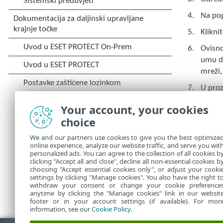
Na po
Klikni
Ovisno
umu da
mreži,
U proz
Dodije
Your account, your cookies
potvr
choice
Provje
We and our partners use cookies to give you the best optimize
online experience, analyze our website traffic, and serve you wit
Pregle
personalized ads. You can agree to the collection of all cookies b
clicking "Accept all and close", decline all non-essential cookies b
choosing "Accept essential cookies only", or adjust your cooki
settings by clicking "Manage cookies". You also have the right t
withdraw your consent or change your cookie preference
anytime by clicking the "Manage cookies" link in our websit
footer or in your account settings (if available). For mor
information, see our
Cookie Policy
.