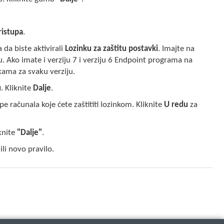
ristupa
.
 da biste aktivirali
Lozinku za zaštitu postavki
. Imajte na
 Ako imate i verziju 7 i verziju 6 Endpoint programa na
kama za svaku verziju.
u
. Kliknite
Dalje
.
pe računala koje ćete zaštititi lozinkom. Kliknite
U redu
za
iknite
"Dalje"
.
li novo pravilo.