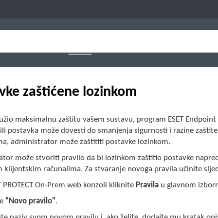
vke zaštićene lozinkom
ružio maksimalnu zaštitu vašem sustavu, program ESET Endpoint A
li postavka može dovesti do smanjenja sigurnosti i razine zaštite
a, administrator može zaštititi postavke lozinkom.
ator može stvoriti pravilo da bi lozinkom zaštitio postavke nap
klijentskim računalima. Za stvaranje novoga pravila učinite slje
T PROTECT On-Prem web konzoli kliknite
Pravila
u glavnom izborni
te
"Novo pravilo"
.
te naziv svom novom pravilu i, ako želite, dodajte mu kratak op