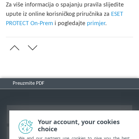
Za više informacija o spajanju pravila slijedite
upute iz online korisničkog priručnika za
ESET
PROTECT On-Prem
i pogledajte
primjer
.
Preuzmite PDF
Prikaži stranicu za radnu površinu
Your account, your cookies
choice
ESET-ova baza znanja
We and our partners use cookies to give you the best