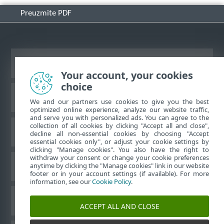
Preuzmite PDF
Prikaži stranicu za radnu površinu
Your account, your cookies
choice
ESET-ova baza znanja
We and our partners use cookies to give you the best
optimized online experience, analyze our website traffic,
and serve you with personalized ads. You can agree to the
collection of all cookies by clicking "Accept all and close",
ESET-ov forum
decline all non-essential cookies by choosing "Accept
essential cookies only", or adjust your cookie settings by
clicking "Manage cookies". You also have the right to
withdraw your consent or change your cookie preferences
Regionalna podrška
anytime by clicking the "Manage cookies" link in our website
footer or in your account settings (if available). For more
information, see our
Cookie Policy
.
Upravljanje kolačićima
ACCEPT ALL AND CLOSE