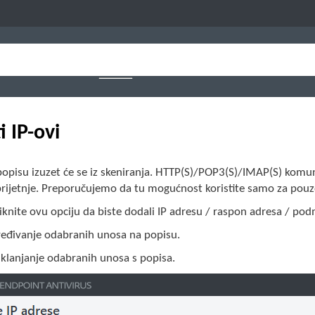
i IP-ovi
opisu izuzet će se iz skeniranja. HTTP(S)/POP3(S)/IMAP(S) komun
prijetnje. Preporučujemo da tu mogućnost koristite samo za pou
liknite ovu opciju da biste dodali IP adresu / raspon adresa / pod
eđivanje odabranih unosa na popisu.
klanjanje odabranih unosa s popisa.