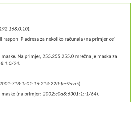
192.168.0.10
).
li raspon IP adresa za nekoliko računala (na primjer
od
i maske. Na primjer, 255.255.255.0 mrežna je maska za
8.1.0/24
.
2001:718:1c01:16:214:22ff:fec9:ca5
).
i maske (na primjer:
2002:c0a8:6301:1::1/64
).