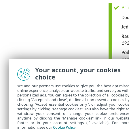
Pri
Dod
Jed
Ras
192
Po
pod
Your account, your cookies
Dod
choice
Jed
We and our partners use cookies to give you the best optimize
Po
online experience, analyze our website traffic, and serve you wit
personalized ads. You can agree to the collection of all cookies b
clicking "Accept all and close", decline all non-essential cookies b
choosing "Accept essential cookies only", or adjust your cooki
settings by clicking "Manage cookies". You also have the right t
withdraw your consent or change your cookie preference
anytime by clicking the "Manage cookies" link in our websit
footer or in your account settings (if available). For mor
information, see our
Cookie Policy
.