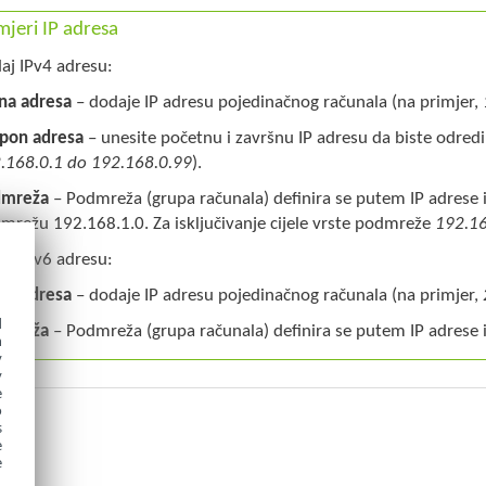
mjeri IP adresa
aj IPv4 adresu:
na adresa
– dodaje IP adresu pojedinačnog računala (na primjer,
pon adresa
– unesite početnu i završnu IP adresu da biste odredi
.168.0.1 do 192.168.0.99
).
dmreža
– Podmreža (grupa računala) definira se putem IP adrese 
mrežu 192.168.1.0. Za isključivanje cijele vrste podmreže
192.16
aj IPv6 adresu:
na adresa
– dodaje IP adresu pojedinačnog računala (na primjer,
d
dmreža
– Podmreža (grupa računala) definira se putem IP adrese 
h
y
y
e
o
s
e
e