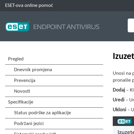
ESET-ova online pomoć
Izuzet
Unosi na p
pronašle 
Dodaj
– K
Uredi
– Ur
Ukloni
– U