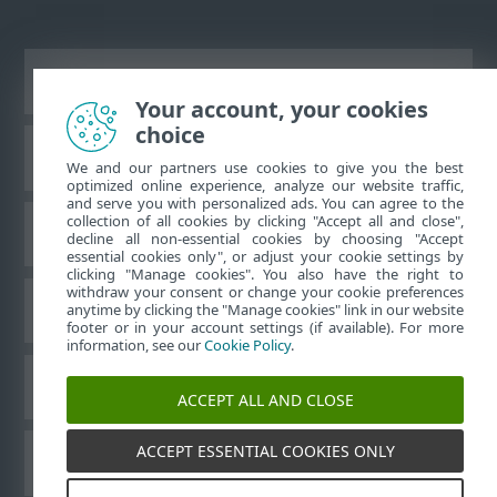
Prikaži stranicu za radnu površinu
Your account, your cookies
choice
ESET-ova baza znanja
We and our partners use cookies to give you the best
optimized online experience, analyze our website traffic,
and serve you with personalized ads. You can agree to the
collection of all cookies by clicking "Accept all and close",
ESET-ov forum
decline all non-essential cookies by choosing "Accept
essential cookies only", or adjust your cookie settings by
clicking "Manage cookies". You also have the right to
withdraw your consent or change your cookie preferences
Regionalna podrška
anytime by clicking the "Manage cookies" link in our website
footer or in your account settings (if available). For more
information, see our
Cookie Policy
.
Upravljanje kolačićima
ACCEPT ALL AND CLOSE
ACCEPT ESSENTIAL COOKIES ONLY
ESET-ovi vodiči za korisnike