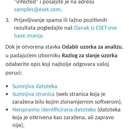
"infected" i pošaljite je na adresu
samples@eset.com
.
Prijavljivanje spama ili lažno pozitivnih
rezultata pogledajte naš
članak iz ESET-ove
baze znanja
.
Dok je otvorena stavka
Odabir uzorka za analizu
,
u padajućem izborniku
Razlog za slanje uzorka
odaberite opis koji najbolje odgovara vašoj
poruci:
Sumnjiva datoteka
Sumnjiva stranica
(web stranica koja je
zaražena bilo kojim zlonamjernim softverom),
Neispravno identificirana datoteka
(datoteka
koja je otkrivena kao zaražena, ali zapravo
nije),