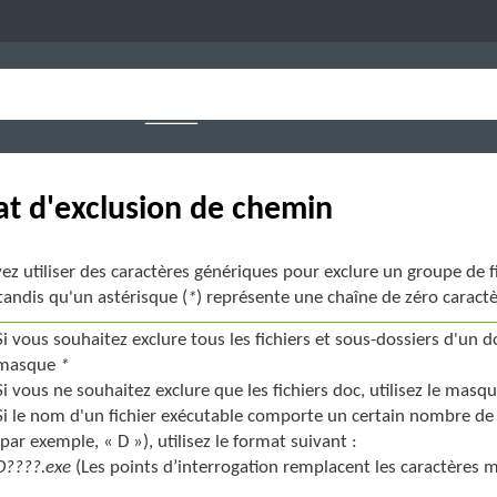
t d'exclusion de chemin
z utiliser des caractères génériques pour exclure un groupe de fi
tandis qu'un astérisque (
*
) représente une chaîne de zéro caractè
Si vous souhaitez exclure tous les fichiers et sous-dossiers d'un do
masque
*
Si vous ne souhaitez exclure que les fichiers doc, utilisez le masq
Si le nom d'un fichier exécutable comporte un certain nombre de 
(par exemple, « D »), utilisez le format suivant :
D????.exe
(Les points d’interrogation remplacent les caractères