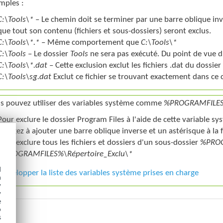
mples :
C:\Tools\*
– Le chemin doit se terminer par une barre oblique inve
que tout son contenu (fichiers et sous-dossiers) seront exclus.
C:\Tools\*.*
– Même comportement que
C:\Tools\*
C:\Tools
– Le dossier
Tools
ne sera pas exécuté. Du point de vue 
C:\Tools\*.dat
– Cette exclusion exclut les fichiers .dat du dossier
C:\Tools\sg.dat
Exclut ce fichier se trouvant exactement dans ce
s pouvez utiliser des variables système comme
%PROGRAMFILE
Pour exclure le dossier Program Files à l'aide de cette variable sy
(songez à ajouter une barre oblique inverse et un astérisque à la f
Pour exclure tous les fichiers et dossiers d'un sous-dossier
%PRO
%PROGRAMFILES%\Répertoire_Exclu\*
d
Développer la liste des variables système prises en charge
h
y
y
e
o
s