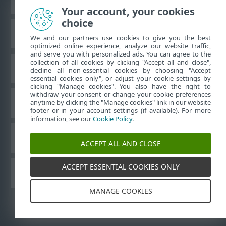
Your account, your cookies
choice
Base de connaissances ESET
We and our partners use cookies to give you the best
optimized online experience, analyze our website traffic,
and serve you with personalized ads. You can agree to the
collection of all cookies by clicking "Accept all and close",
Forum ESET
decline all non-essential cookies by choosing "Accept
essential cookies only", or adjust your cookie settings by
clicking "Manage cookies". You also have the right to
withdraw your consent or change your cookie preferences
Support régional
anytime by clicking the "Manage cookies" link in our website
footer or in your account settings (if available). For more
information, see our
Cookie Policy
.
Gérer les cookies
ACCEPT ALL AND CLOSE
ACCEPT ESSENTIAL COOKIES ONLY
Guides de l'utilisateur ESET
MANAGE COOKIES
©
1992-2026
ESET, spol. s r.o. - Tous droits réservés.