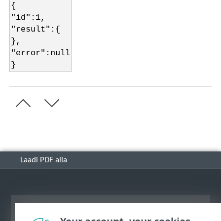
{
"id":1,
"result":{
},
"error":null
}
Laadi PDF alla
Vaata tavaarvutile mõeldud veebilehte