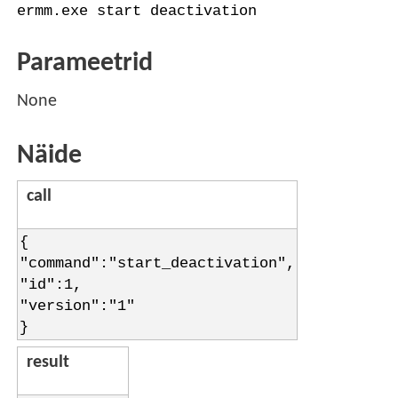
ermm.exe start deactivation
Parameetrid
None
Näide
call
{
"command":"start_deactivation",
"id":1,
"version":"1"
}
result