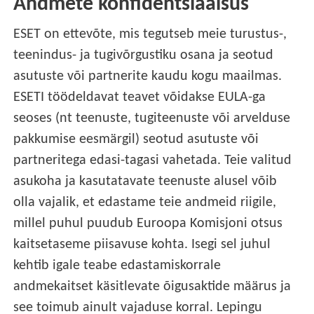
Andmete konfidentsiaalsus
ESET on ettevõte, mis tegutseb meie turustus-,
teenindus- ja tugivõrgustiku osana ja seotud
asutuste või partnerite kaudu kogu maailmas.
ESETI töödeldavat teavet võidakse EULA-ga
seoses (nt teenuste, tugiteenuste või arvelduse
pakkumise eesmärgil) seotud asutuste või
partneritega edasi-tagasi vahetada. Teie valitud
asukoha ja kasutatavate teenuste alusel võib
olla vajalik, et edastame teie andmeid riigile,
millel puhul puudub Euroopa Komisjoni otsus
kaitsetaseme piisavuse kohta. Isegi sel juhul
kehtib igale teabe edastamiskorrale
andmekaitset käsitlevate õigusaktide määrus ja
see toimub ainult vajaduse korral. Lepingu