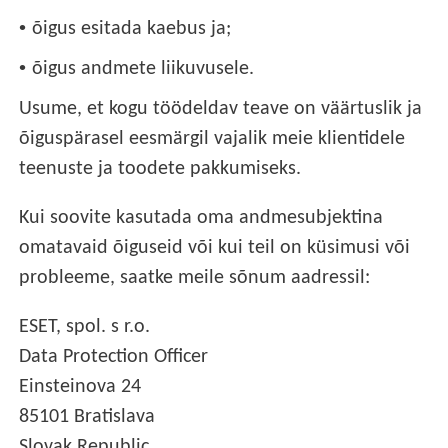
•
õigus esitada kaebus ja;
•
õigus andmete liikuvusele.
Usume, et kogu töödeldav teave on väärtuslik ja
õiguspärasel eesmärgil vajalik meie klientidele
teenuste ja toodete pakkumiseks.
Kui soovite kasutada oma andmesubjektina
omatavaid õiguseid või kui teil on küsimusi või
probleeme, saatke meile sõnum aadressil:
ESET, spol. s r.o.
Data Protection Officer
Einsteinova 24
85101 Bratislava
Slovak Republic