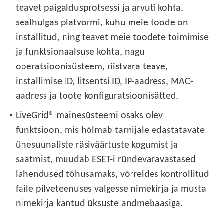
teavet paigaldusprotsessi ja arvuti kohta,
sealhulgas platvormi, kuhu meie toode on
installitud, ning teavet meie toodete toimimise
ja funktsionaalsuse kohta, nagu
operatsioonisüsteem, riistvara teave,
installimise ID, litsentsi ID, IP-aadress, MAC-
aadress ja toote konfiguratsioonisätted.
•
LiveGrid® mainesüsteemi osaks olev
funktsioon, mis hõlmab tarnijale edastatavate
ühesuunaliste räsiväärtuste kogumist ja
saatmist, muudab ESET-i ründevaravastased
lahendused tõhusamaks, võrreldes kontrollitud
faile pilveteenuses valgesse nimekirja ja musta
nimekirja kantud üksuste andmebaasiga.