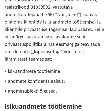
piirkonnakohtus, osa „Sro”, kanne nr 3586/B,
registrikood 31333532, vastutava
andmetöötlejana („ESET” või „meie”), soovib
olla oma klientide isikuandmete töötlemisel ja
klientide privaatsuse tagamisel läbipaistev. Selle
eesmärgi saavutamiseks avaldame selle
privaatsuspoliitika ainsa eesmärgiga teavitada
oma kliente („lõppkasutaja” või „teie”)
järgmistest teemadest:
•
isikuandmete töötlemine;
•
andmete konfidentsiaalsus;
•
andmesubjekti õigused.
Isikuandmete töötlemine