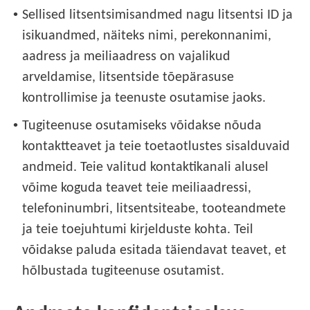
•
Sellised litsentsimisandmed nagu litsentsi ID ja
isikuandmed, näiteks nimi, perekonnanimi,
aadress ja meiliaadress on vajalikud
arveldamise, litsentside tõepärasuse
kontrollimise ja teenuste osutamise jaoks.
•
Tugiteenuse osutamiseks võidakse nõuda
kontaktteavet ja teie toetaotlustes sisalduvaid
andmeid. Teie valitud kontaktikanali alusel
võime koguda teavet teie meiliaadressi,
telefoninumbri, litsentsiteabe, tooteandmete
ja teie toejuhtumi kirjelduste kohta. Teil
võidakse paluda esitada täiendavat teavet, et
hõlbustada tugiteenuse osutamist.