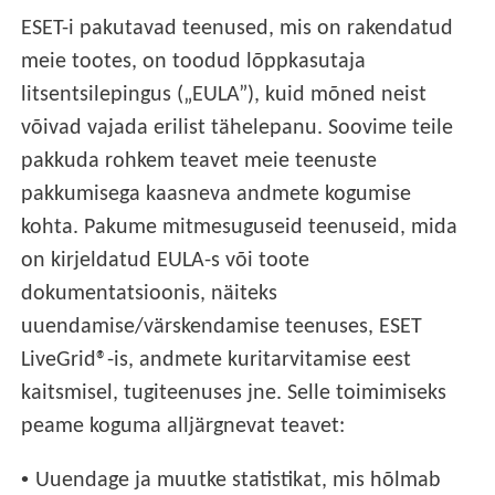
ESET-i pakutavad teenused, mis on rakendatud
meie tootes, on toodud lõppkasutaja
litsentsilepingus („EULA”), kuid mõned neist
võivad vajada erilist tähelepanu. Soovime teile
pakkuda rohkem teavet meie teenuste
pakkumisega kaasneva andmete kogumise
kohta. Pakume mitmesuguseid teenuseid, mida
on kirjeldatud EULA-s või toote
dokumentatsioonis, näiteks
uuendamise/värskendamise teenuses, ESET
LiveGrid®-is, andmete kuritarvitamise eest
kaitsmisel, tugiteenuses jne. Selle toimimiseks
peame koguma alljärgnevat teavet:
•
Uuendage ja muutke statistikat, mis hõlmab