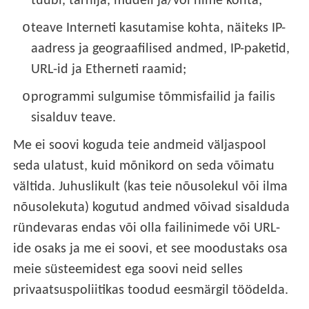
tüübi, tarnija, mudeli ja/või nime kohta;
o
teave Interneti kasutamise kohta, näiteks IP-
aadress ja geograafilised andmed, IP-paketid,
URL-id ja Etherneti raamid;
o
programmi sulgumise tõmmisfailid ja failis
sisalduv teave.
Me ei soovi koguda teie andmeid väljaspool
seda ulatust, kuid mõnikord on seda võimatu
vältida. Juhuslikult (kas teie nõusolekul või ilma
nõusolekuta) kogutud andmed võivad sisalduda
ründevaras endas või olla failinimede või URL-
ide osaks ja me ei soovi, et see moodustaks osa
meie süsteemidest ega soovi neid selles
privaatsuspoliitikas toodud eesmärgil töödelda.