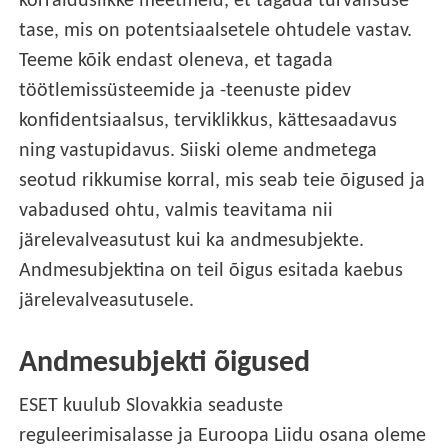
korralduslikke meetmeid, et tagada turvalisuse
tase, mis on potentsiaalsetele ohtudele vastav.
Teeme kõik endast oleneva, et tagada
töötlemissüsteemide ja -teenuste pidev
konfidentsiaalsus, terviklikkus, kättesaadavus
ning vastupidavus. Siiski oleme andmetega
seotud rikkumise korral, mis seab teie õigused ja
vabadused ohtu, valmis teavitama nii
järelevalveasutust kui ka andmesubjekte.
Andmesubjektina on teil õigus esitada kaebus
järelevalveasutusele.
Andmesubjekti õigused
ESET kuulub Slovakkia seaduste
reguleerimisalasse ja Euroopa Liidu osana oleme