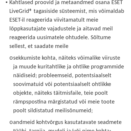
•
Kahtlased proovid ja metaandmed osana ESET
LiveGrid® tagasiside süsteemist, mis võimaldab
ESET-il reageerida viivitamatult meie
lõppkasutajate vajadustele ja aitavad meil
reageerida uusimatele ohtudele. Sõltume
sellest, et saadate meile
o
sekkumiste kohta, näiteks võimalike viiruste
ja muude kuritahtlike ja ohtlike programmide
näidiseid; probleemseid, potentsiaalselt
soovimatuid või potentsiaalselt ohtlikke
objekte, näiteks täitmisfaile, teie poolt
rämpspostina märgistatud või meie toote
poolt sildistatud meilisõnumeid;
o
andmeid kohtvõrgus kasutatavate seadmete