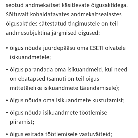
seotud andmekaitset käsitlevate õigusaktidega.
Sõltuvalt kohaldatavates andmekaitsealastes
õigusaktides sätestatud tingimustele on teil
andmesubjektina järgmised õigused:
•
õigus nõuda juurdepääsu oma ESETI olvatele
isikuandmetele;
•
õigus parandada oma isikuandmeid, kui need
on ebatäpsed (samuti on teil õigus
mittetäielike isikuandmete täiendamisele);
•
õigus nõuda oma isikuandmete kustutamist;
•
õigus nõuda isikuandmete töötlemise
piiramist;
•
õigus esitada töötlemisele vastuväiteid;