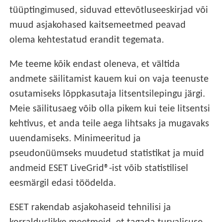
tüüptingimused, siduvad ettevõtluseeskirjad või
muud asjakohased kaitsemeetmed peavad
olema kehtestatud erandit tegemata.
Me teeme kõik endast oleneva, et vältida
andmete säilitamist kauem kui on vaja teenuste
osutamiseks lõppkasutaja litsentsilepingu järgi.
Meie säilitusaeg võib olla pikem kui teie litsentsi
kehtivus, et anda teile aega lihtsaks ja mugavaks
uuendamiseks. Minimeeritud ja
pseudonüümseks muudetud statistikat ja muid
andmeid ESET LiveGrid®-ist võib statistilisel
eesmärgil edasi töödelda.
ESET rakendab asjakohaseid tehnilisi ja