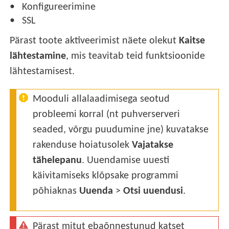
Konfigureerimine
SSL
Pärast toote aktiveerimist näete olekut
Kaitse
lähtestamine
, mis teavitab teid funktsioonide
lähtestamisest.
Mooduli allalaadimisega seotud
probleemi korral (nt puhverserveri
seaded, võrgu puudumine jne) kuvatakse
rakenduse hoiatusolek
Vajatakse
tähelepanu
. Uuendamise uuesti
käivitamiseks klõpsake programmi
põhiaknas
Uuenda
>
Otsi uuendusi
.
Pärast mitut ebaõnnestunud katset