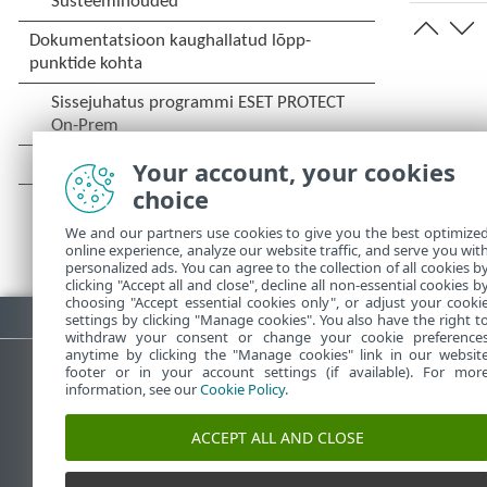
Your account, your cookies
choice
We and our partners use cookies to give you the best optimize
online experience, analyze our website traffic, and serve you wit
personalized ads. You can agree to the collection of all cookies b
clicking "Accept all and close", decline all non-essential cookies b
choosing "Accept essential cookies only", or adjust your cooki
Laadi PDF alla
settings by clicking "Manage cookies". You also have the right t
withdraw your consent or change your cookie preference
anytime by clicking the "Manage cookies" link in our websit
footer or in your account settings (if available). For mor
information, see our
Cookie Policy
.
ESET-i teabebaas
E
ACCEPT ALL AND CLOSE