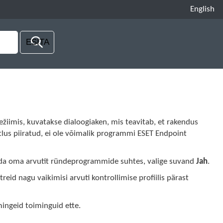
English
režiimis, kuvatakse dialoogiaken, mis teavitab, et rakendus
tlus piiratud, ei ole võimalik programmi ESET Endpoint
ollida oma arvutit ründeprogrammide suhtes, valige suvand
Jah
.
eid nagu vaikimisi arvuti kontrollimise profiilis pärast
mingeid toiminguid ette.