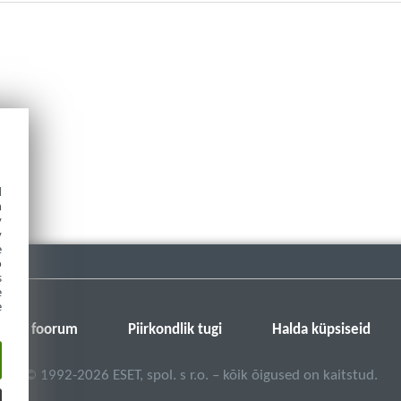
d
h
y
y
e
o
s
e
e
SET-i foorum
Piirkondlik tugi
Halda küpsiseid
©
1992-2026
ESET, spol. s r.o. – kõik õigused on kaitstud.