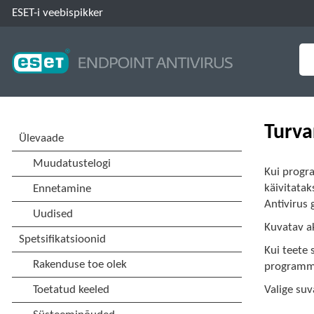
ESET-i veebispikker
Turva
Kui progra
käivitatak
Antivirus 
Kuvatav ak
Kui teete 
programmi 
Valige su