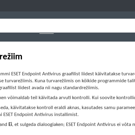
režiim
mmi ESET Endpoint Antivirus graafilist liidest käivitatakse turva
se turvarežiimis. Kuna turvarežiimis on kõikide programmide tali
graafilist liidest avada nii nagu standardrežiimis.
en võimaldab teil käivitada arvuti kontrolli. Kui soovite kontr
seda, käivitatakse kontroll eraldi aknas, kasutades samu parameetr
ESET Endpoint Antivirus installimist.
vand
Ei
, et sulgeda dialoogiaken; ESET Endpoint Antivirus ei võta 