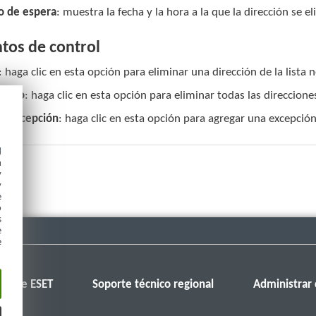
o de espera
: muestra la fecha y la hora a la que la dirección se el
tos de control
: haga clic en esta opción para eliminar una dirección de la lista 
 todo
: haga clic en esta opción para eliminar todas las direccione
r excepción
: haga clic en esta opción para agregar una excepción 
d
h
y
y
e
o
s
e
e
ro de ESET
Soporte técnico regional
Administrar 