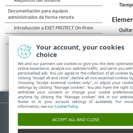
Tiemp
Elemen
Quitar
Quitar
Your account, your cookies
Agrega
choice
We and our partners use cookies to give you the best optimize
online experience, analyze our website traffic, and serve you wit
personalized ads. You can agree to the collection of all cookies b
clicking "Accept all and close", decline all non-essential cookies b
choosing "Accept essential cookies only", or adjust your cooki
settings by clicking "Manage cookies". You also have the right t
withdraw your consent or change your cookie preference
Descargar PDF
anytime by clicking the "Manage cookies" link in our websit
footer or in your account settings (if available). For mor
information, see our
Cookie Policy
.
ACCEPT ALL AND CLOSE
Base de conocimiento de ESET
Fo