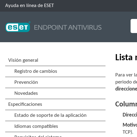
Ayuda en línea de ESET
Lista
Para ver l
periodo d
direccione
Colum
Direcc
Motivo
TCP).