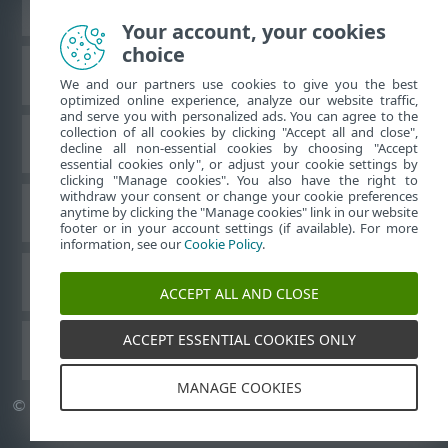
Ver sitio para ordenador
Your account, your cookies
choice
Base de conocimiento de ESET
We and our partners use cookies to give you the best
optimized online experience, analyze our website traffic,
and serve you with personalized ads. You can agree to the
collection of all cookies by clicking "Accept all and close",
Foro de ESET
decline all non-essential cookies by choosing "Accept
essential cookies only", or adjust your cookie settings by
clicking "Manage cookies". You also have the right to
withdraw your consent or change your cookie preferences
Soporte técnico regional
anytime by clicking the "Manage cookies" link in our website
footer or in your account settings (if available). For more
information, see our
Cookie Policy
.
Administrar cookies
ACCEPT ALL AND CLOSE
ACCEPT ESSENTIAL COOKIES ONLY
Guías del usuario de ESET
MANAGE COOKIES
©
1992-2026
ESET, spol. s r.o. Todos los derechos reservados.