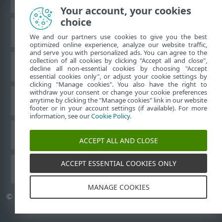
Your account, your cookies
choice
Base de conocimiento de ESET
We and our partners use cookies to give you the best
optimized online experience, analyze our website traffic,
and serve you with personalized ads. You can agree to the
collection of all cookies by clicking "Accept all and close",
Foro de ESET
decline all non-essential cookies by choosing "Accept
essential cookies only", or adjust your cookie settings by
clicking "Manage cookies". You also have the right to
withdraw your consent or change your cookie preferences
Soporte técnico regional
anytime by clicking the "Manage cookies" link in our website
footer or in your account settings (if available). For more
information, see our
Cookie Policy
.
Administrar cookies
ACCEPT ALL AND CLOSE
ACCEPT ESSENTIAL COOKIES ONLY
Guías del usuario de ESET
MANAGE COOKIES
©
1992-2026
ESET, spol. s r.o. Todos los derechos reservados.