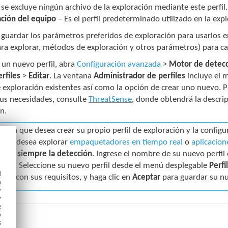
se excluye ningún archivo de la exploración mediante este perfil.
ación del equipo
– Es el perfil predeterminado utilizado en la exp
 guardar los parámetros preferidos de exploración para usarlos en
ra explorar, métodos de exploración y otros parámetros) para ca
 un nuevo perfil, abra
Configuración avanzada
>
Motor de detec
erfiles
>
Editar
. La ventana
Administrador de perfiles
incluye el 
e exploración existentes así como la opción de crear uno nuevo. 
sus necesidades, consulte
ThreatSense
, donde obtendrá la descri
n.
onga que desea crear su propio perfil de exploración y la config
o no desea explorar
empaquetadores en tiempo real
o
aplicacio
arar siempre la detección
. Ingrese el nombre de su nuevo perfil
egar
. Seleccione su nuevo perfil desde el menú desplegable
Perfi
d
plir con sus requisitos, y haga clic en
Aceptar
para guardar su nu
h
y
y
e
o
s