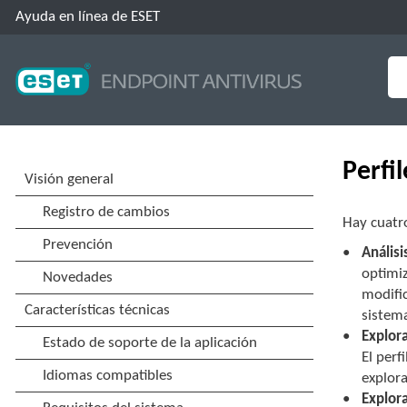
Ayuda en línea de ESET
Perfi
Hay cuatro
Análisi
optimiz
modifi
sistem
Explor
El perf
explor
Explor