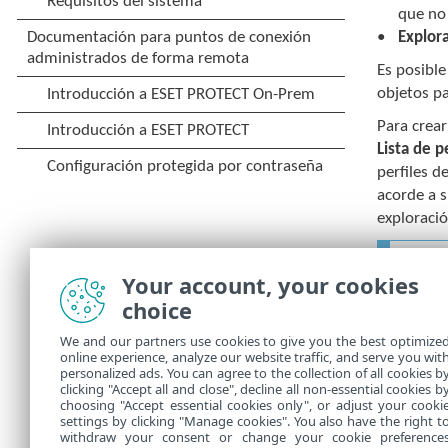
que no 
Explor
Es posible
objetos pa
Para crear
Lista de p
perfiles d
acorde a 
exploració
Sup
Your account, your cookies
per
Rep
choice
Agr
We and our partners use cookies to give you the best optimize
cum
online experience, analyze our website traffic, and serve you wit
personalized ads. You can agree to the collection of all cookies b
clicking "Accept all and close", decline all non-essential cookies b
choosing "Accept essential cookies only", or adjust your cooki
settings by clicking "Manage cookies". You also have the right t
withdraw your consent or change your cookie preference