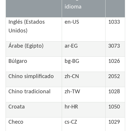
idioma
Inglés (Estados
en-US
1033
Unidos)
Árabe (Egipto)
ar-EG
3073
Búlgaro
bg-BG
1026
Chino simplificado
zh-CN
2052
Chino tradicional
zh-TW
1028
Croata
hr-HR
1050
Checo
cs-CZ
1029