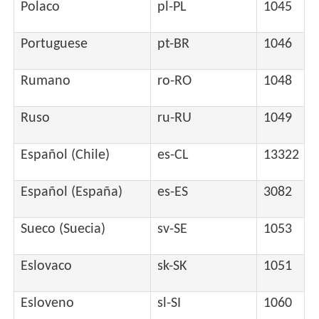
Polaco
pl-PL
1045
Portuguese
pt-BR
1046
Rumano
ro-RO
1048
Ruso
ru-RU
1049
Español (Chile)
es-CL
13322
Español (España)
es-ES
3082
Sueco (Suecia)
sv-SE
1053
Eslovaco
sk-SK
1051
Esloveno
sl-SI
1060