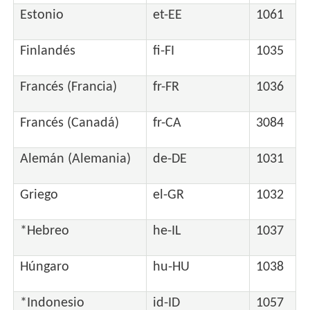
Estonio
et-EE
1061
Finlandés
fi-FI
1035
Francés (Francia)
fr-FR
1036
Francés (Canadá)
fr-CA
3084
Alemán (Alemania)
de-DE
1031
Griego
el-GR
1032
*Hebreo
he-IL
1037
Húngaro
hu-HU
1038
*Indonesio
id-ID
1057