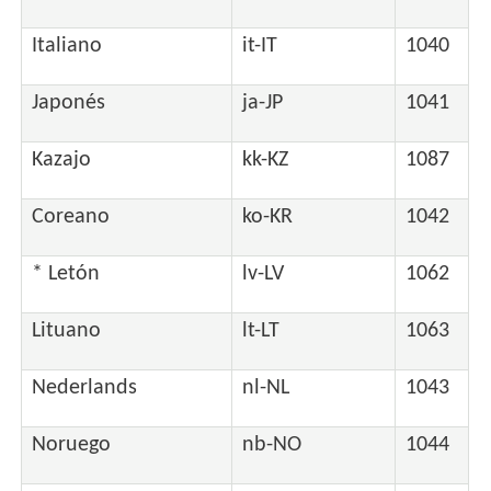
Italiano
it-IT
1040
Japonés
ja-JP
1041
Kazajo
kk-KZ
1087
Coreano
ko-KR
1042
* Letón
lv-LV
1062
Lituano
lt-LT
1063
Nederlands
nl-NL
1043
Noruego
nb-NO
1044