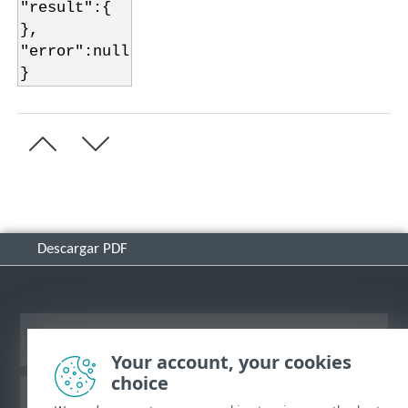
"result":{
},
"error":null
}
Descargar PDF
Ver sitio del escritorio
Your account, your cookies
choice
Base de conocimiento de ESET