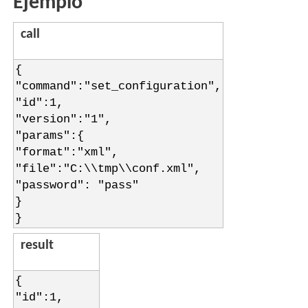
Ejemplo
call
{
"command":"set_configuration",
"id":1,
"version":"1",
"params":{
"format":"xml",
"file":"C:\\tmp\\conf.xml",
"password": "pass"
}
}
result
{
"id":1,