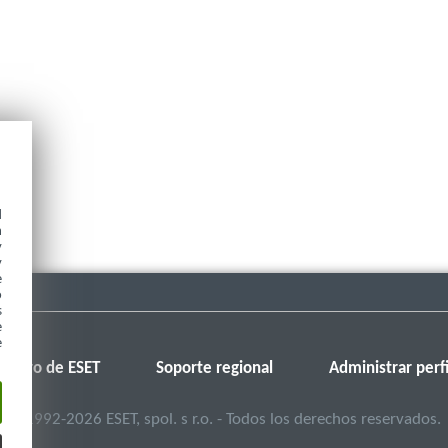
d
h
y
y
e
o
s
e
e
Foro de ESET
Soporte regional
Administrar perfi
©
1992-2026
ESET, spol. s r.o. - Todos los derechos reservados.