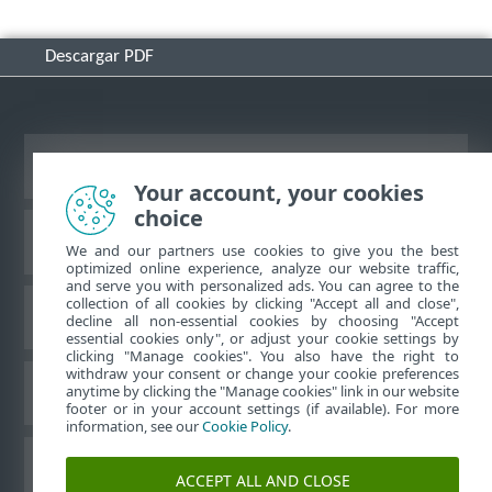
Descargar PDF
Ver sitio del escritorio
Your account, your cookies
choice
Base de conocimiento de ESET
We and our partners use cookies to give you the best
optimized online experience, analyze our website traffic,
and serve you with personalized ads. You can agree to the
collection of all cookies by clicking "Accept all and close",
Foro de ESET
decline all non-essential cookies by choosing "Accept
essential cookies only", or adjust your cookie settings by
clicking "Manage cookies". You also have the right to
withdraw your consent or change your cookie preferences
Soporte regional
anytime by clicking the "Manage cookies" link in our website
footer or in your account settings (if available). For more
information, see our
Cookie Policy
.
Administrar perfiles
ACCEPT ALL AND CLOSE