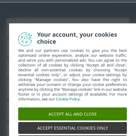
Ver sitio del escritorio
Your account, your cookies
choice
Base de conocimiento de ESET
We and our partners use cookies to give you the best
optimized online experience, analyze our website traffic,
and serve you with personalized ads. You can agree to the
collection of all cookies by clicking "Accept all and close",
Foro de ESET
decline all non-essential cookies by choosing "Accept
essential cookies only", or adjust your cookie settings by
clicking "Manage cookies". You also have the right to
withdraw your consent or change your cookie preferences
Soporte regional
anytime by clicking the "Manage cookies" link in our website
footer or in your account settings (if available). For more
information, see our
Cookie Policy
.
Administrar perfiles
ACCEPT ALL AND CLOSE
ACCEPT ESSENTIAL COOKIES ONLY
Guías para el usuario ESET