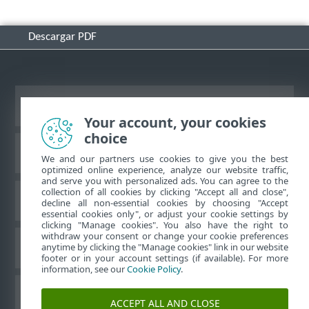
Descargar PDF
Ver sitio del escritorio
Your account, your cookies
choice
Base de conocimiento de ESET
We and our partners use cookies to give you the best
optimized online experience, analyze our website traffic,
and serve you with personalized ads. You can agree to the
collection of all cookies by clicking "Accept all and close",
Foro de ESET
decline all non-essential cookies by choosing "Accept
essential cookies only", or adjust your cookie settings by
clicking "Manage cookies". You also have the right to
withdraw your consent or change your cookie preferences
Soporte regional
anytime by clicking the "Manage cookies" link in our website
footer or in your account settings (if available). For more
information, see our
Cookie Policy
.
Administrar perfiles
ACCEPT ALL AND CLOSE