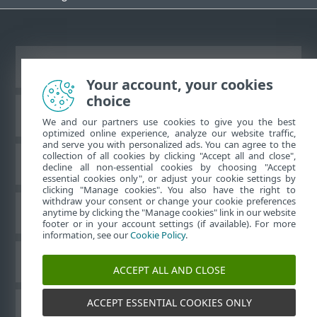
Ver sitio del escritorio
Your account, your cookies
choice
Base de conocimiento de ESET
We and our partners use cookies to give you the best
optimized online experience, analyze our website traffic,
and serve you with personalized ads. You can agree to the
collection of all cookies by clicking "Accept all and close",
Foro de ESET
decline all non-essential cookies by choosing "Accept
essential cookies only", or adjust your cookie settings by
clicking "Manage cookies". You also have the right to
withdraw your consent or change your cookie preferences
Soporte regional
anytime by clicking the "Manage cookies" link in our website
footer or in your account settings (if available). For more
information, see our
Cookie Policy
.
Administrar perfiles
ACCEPT ALL AND CLOSE
ACCEPT ESSENTIAL COOKIES ONLY
Guías para el usuario ESET