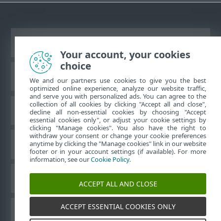
Ver sitio del escritorio
Your account, your cookies
choice
Base de conocimiento de ESET
We and our partners use cookies to give you the best
optimized online experience, analyze our website traffic,
and serve you with personalized ads. You can agree to the
collection of all cookies by clicking "Accept all and close",
Foro de ESET
decline all non-essential cookies by choosing "Accept
essential cookies only", or adjust your cookie settings by
clicking "Manage cookies". You also have the right to
withdraw your consent or change your cookie preferences
Soporte regional
anytime by clicking the "Manage cookies" link in our website
footer or in your account settings (if available). For more
information, see our
Cookie Policy
.
Administrar perfiles
ACCEPT ALL AND CLOSE
ACCEPT ESSENTIAL COOKIES ONLY
Guías para el usuario ESET