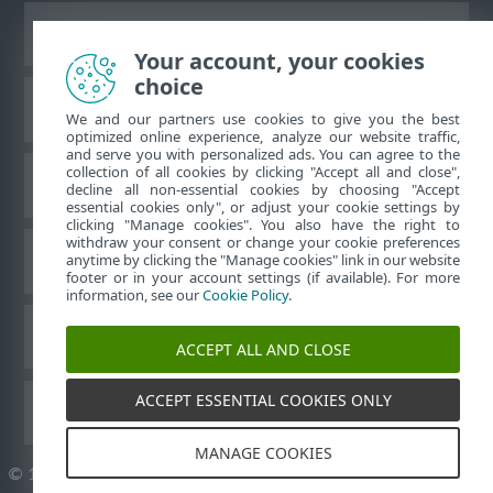
Ver sitio del escritorio
Your account, your cookies
choice
Base de conocimiento de ESET
We and our partners use cookies to give you the best
optimized online experience, analyze our website traffic,
and serve you with personalized ads. You can agree to the
collection of all cookies by clicking "Accept all and close",
Foro de ESET
decline all non-essential cookies by choosing "Accept
essential cookies only", or adjust your cookie settings by
clicking "Manage cookies". You also have the right to
withdraw your consent or change your cookie preferences
Soporte regional
anytime by clicking the "Manage cookies" link in our website
footer or in your account settings (if available). For more
information, see our
Cookie Policy
.
Administrar perfiles
ACCEPT ALL AND CLOSE
ACCEPT ESSENTIAL COOKIES ONLY
Guías para el usuario ESET
MANAGE COOKIES
©
1992-2026
ESET, spol. s r.o. - Todos los derechos reservados.