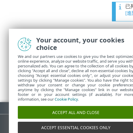
已
[
回報
Your account, your cookies
回報不正
choice
或者您可
We and our partners use cookies to give you the best optimize
的相關資
online experience, analyze our website traffic, and serve you wit
personalized ads. You can agree to the collection of all cookies b
clicking "Accept all and close", decline all non-essential cookies b
choosing "Accept essential cookies only", or adjust your cooki
settings by clicking "Manage cookies". You also have the right t
withdraw your consent or change your cookie preference
anytime by clicking the "Manage cookies" link in our websit
footer or in your account settings (if available). For mor
information, see our
Cookie Policy
.
下載 PDF
ACCEPT ALL AND CLOSE
ACCEPT ESSENTIAL COOKIES ONLY
ESET 知識庫