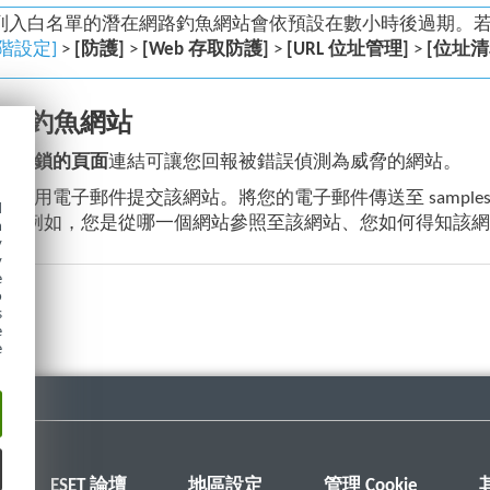
列入白名單的潛在網路釣魚網站會依預設在數小時後過期。
進階設定]
>
[防護]
>
[Web 存取防護]
>
[URL 位址管理]
>
[位址清
網路釣魚網站
確封鎖的頁面
連結可讓您回報被錯誤偵測為威脅的網站。
以使用電子郵件提交該網站。將您的電子郵件傳送至 samples
d
訊 (例如，您是從哪一個網站參照至該網站、您如何得知該網
h
y
y
e
o
s
e
e
ESET 論壇
地區設定
管理 Cookie