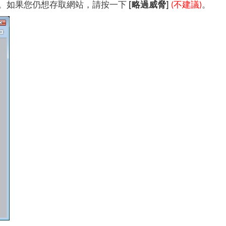
塊。如果您仍想存取網站，請按一下
[略過威脅]
(不建議)
。