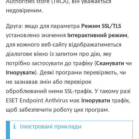
Authorities store (TRCA), він уважається
недовіреним.
Друга: якщо для параметра
Режим
SSL/TLS
установлено значення
Інтерактивний режим
,
для кожного веб-сайту відображатиметься
діалогове вікно із запитом про дію, яку
потрібно застосувати до трафіку (
Сканувати
чи
Ігнорувати
). Деякі програми перевіряють, чи
не зазнавав змін або перевірок
оброблюваний ними SSL-трафік. У такому разі
ESET Endpoint Antivirus має
ігнорувати
трафік,
щоб забезпечити роботу цих програм.
Ілюстровані приклади